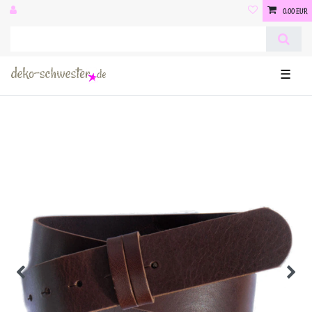
0,00 EUR
☰