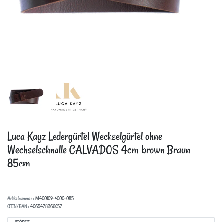
Luca Kayz Ledergürtel Wechselgürtel ohne
Wechselschnalle CALVADOS 4cm brown Braun
85cm
Artikelnummer :
M400109-4000-085
GTIN/EAN :
4065478266057
GRÖSSE