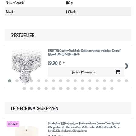
Netto-Gewicht
110 g
Inhalt
1 Stück
BESTSELLER
KERSTEN Outdoor-Tischdecke Spitze abwischbar wetterfest 'Crochet'
Klöppelspitze 137x180cm Weiß
19,90 € *
In den Warenkorb
LED-ECHTWACHSKERZEN
Countryfield LED-Kerze Lyon Echtwachskerze Dimmer Timer Rustikal
Neuheit
Stumpenkerze S Ø7.5cm x 8cm Weiß
, Farbe: Weiß
, Größe: Ø7.5cm x
8cm S
, Style | Muster: Stumpenkerze