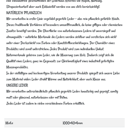
eine einwandfreie Beschaffenheit der Lederhaut: Kriterien wie Haptik, Narbung,
Strapazierbarkeit aber auch Exklusivität werden von uns stets berücksichtigt.
NATÜRLICH PFLANZLICH
Wir verarbeiten in erster Linie vegetabil gegerbte Leder – also rein pflanzlich gefärbte Häute.
Dieses traditionelle Verfahren ist besonders umweltfreundlich, da keine giftigen oder chemischen
Zusätze benötigt werden. Die Oberfläche von naturbelassenen Ledern ist unversiegelt und
atmungsaktiv – natürliche Merkmale des Leders werden sichtbar und verstecken sich nicht
unter einer Deckschicht von Farben oder Kunststoffbeschichtungen. Der Charakter eines
Produktes wird somit unterstrichen: Jedes Produkt wird zum individuellen Unikat.
Naturmerkmale gehören zum Leder, wie die Maserung zum Holz. Dadurch zeigt sich die
Qualität eines Leders, ganz im Gegensatz zur Gleichmäßigkeit eines industriell gefertigten
Massenproduktes.
In der vielfältigen und hochwertigen Verarbeitung unserer Produkte spiegelt sich unsere Liebe
zum Material wider: Leder strahlt Wärme und Natürlichkeit, aber auch Klasse aus.
UNSERE LEDER
Wir verarbeiten unterschiedlichste pflanzlich gegerbte Leder: knautschig und geprägt, samtig
matt oder glänzend, naturbelassen oder mit Patina.
Jedes Leder ist zudem in vielen verschiedenen Farben erhältlich.
Technisches
Wert
Maße
1000×40×4mm
Merkmal