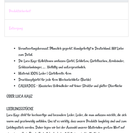
Produktsicherheit
Entsorgung
Verantwortungsbewusst. Pflanzlich gegerbt. Handgefertigt in Deutschland. Mit Liebe
zum Detail.
Die Luca Kayz-Kollektionen umfassen Gürtel, Schließen, Gürteltaschen, Armbänder,
Schlüsselanhänger, ... . Vielfältig und außergewöhnlich.
Material: 100% Leder | Gürtelbreite: 4cm
Druckknopfgürtel für jede 4cm Wechselschließe (Buckle)
CALVADOS - Klassisches Vollrindleder mit feiner Struktur und glatter Oberfläche
ÜBER LUCA KAYZ
LIEBLINGSSTÜCKE
Luca Kayz steht für hochwertige und besondere Leder. Leder, die man anfassen möchte, die sich
warm und geschmeidig anfühlen. Uns ist es wichtig, dass unsere Produkte langlebig sind und zum
Lieblingsstück werden. Daher legen wir bei der Auswahl unserer Materialien großen Wert auf