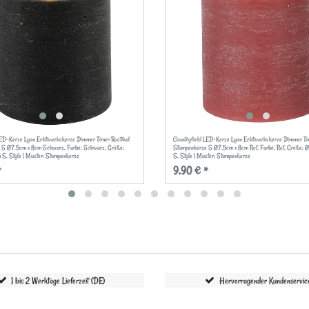
LED-Kerze Lyon Echtwachskerze Dimmer Timer Rustikal
Countryfield LED-Kerze Lyon Echtwachskerze Dimmer Tim
 S Ø7.5cm x 8cm Schwarz
, Farbe: Schwarz
, Größe:
Stumpenkerze S Ø7.5cm x 8cm Rot
, Farbe: Rot
, Größe: 
m S
, Style | Muster: Stumpenkerze
S
, Style | Muster: Stumpenkerze
*
9,90 € *
1 bis 2 Werktage Lieferzeit (DE)
Hervorragender Kundenservic