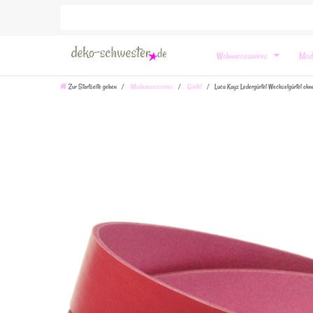
Wohnaccessoires
Mod
Zur Startseite gehen
Modeaccessoires
Gürtel
Luca Kayz Ledergürtel Wechselgürtel o