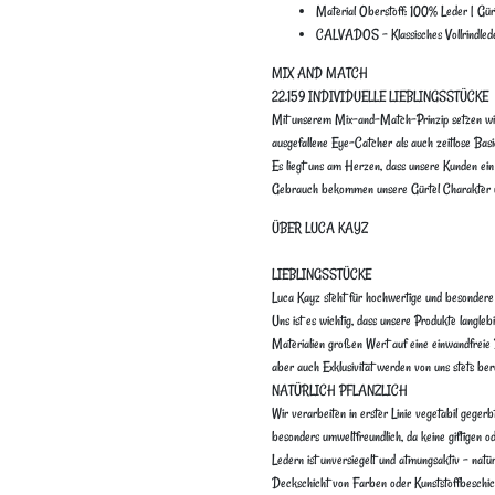
Material Oberstoff: 100% Leder | Gür
CALVADOS - Klassisches Vollrindleder 
MIX AND MATCH
22.159 INDIVIDUELLE LIEBLINGSSTÜCKE
Mit unserem Mix-and-Match-Prinzip setzen wir a
ausgefallene Eye-Catcher als auch zeitlose Basi
Es liegt uns am Herzen, dass unsere Kunden ein 
Gebrauch bekommen unsere Gürtel Charakter u
ÜBER LUCA KAYZ
LIEBLINGSSTÜCKE
Luca Kayz steht für hochwertige und besondere 
Uns ist es wichtig, dass unsere Produkte langle
Materialien großen Wert auf eine einwandfreie 
aber auch Exklusivität werden von uns stets berü
NATÜRLICH PFLANZLICH
Wir verarbeiten in erster Linie vegetabil gegerbt
besonders umweltfreundlich, da keine giftigen 
Ledern ist unversiegelt und atmungsaktiv – nat
Deckschicht von Farben oder Kunststoffbeschic