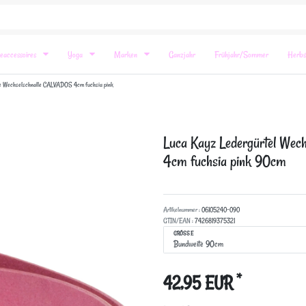
eaccessoires
Yoga
Marken
Ganzjahr
Frühjahr/Sommer
Herbs
hne Wechselschnalle CALVADOS 4cm fuchsia pink
Luca Kayz Ledergürtel Wec
4cm fuchsia pink
90cm
Artikelnummer :
06105240-090
GTIN/EAN :
7426819375321
GRÖSSE
*
42,95 EUR