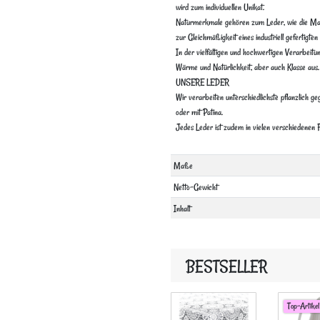
wird zum individuellen Unikat.
Naturmerkmale gehören zum Leder, wie die Mase
zur Gleichmäßigkeit eines industriell gefertigt
In der vielfältigen und hochwertigen Verarbeitu
Wärme und Natürlichkeit, aber auch Klasse aus.
UNSERE LEDER
Wir verarbeiten unterschiedlichste pflanzlich g
oder mit Patina.
Jedes Leder ist zudem in vielen verschiedenen F
Technisches
Wert
Maße
Merkmal
Netto-Gewicht
Inhalt
BESTSELLER
Top-Artikel