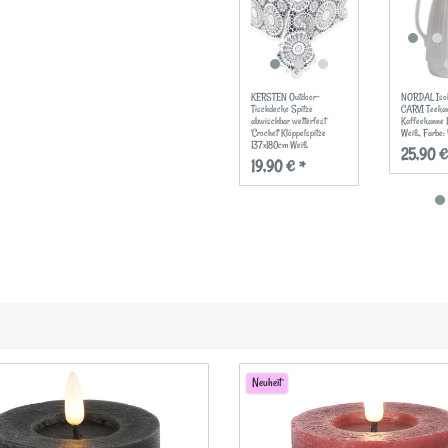
KERSTEN Outdoor-
NORDAL Isol
Tischdecke Spitze
CARVI Teeka
abwischbar wetterfest
Kaffeekanne
'Crochet' Klöppelspitze
Weiß
, Farbe:
137x180cm Weiß
25,90 €
19,90 € *
Neuheit