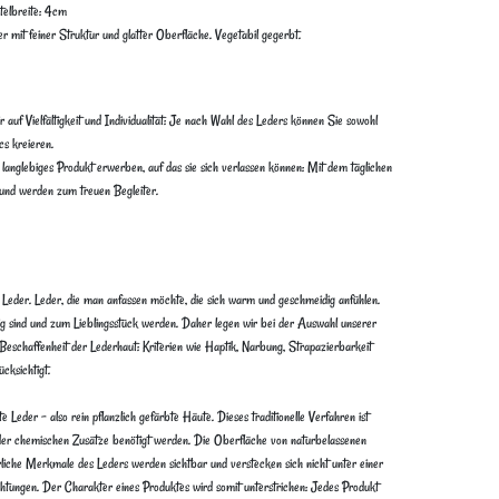
telbreite: 4cm
mit feiner Struktur und glatter Oberfläche. Vegetabil gegerbt.
uf Vielfältigkeit und Individualität: Je nach Wahl des Leders können Sie sowohl
cs kreieren.
langlebiges Produkt erwerben, auf das sie sich verlassen können: Mit dem täglichen
nd werden zum treuen Begleiter.
Leder. Leder, die man anfassen möchte, die sich warm und geschmeidig anfühlen.
big sind und zum Lieblingsstück werden. Daher legen wir bei der Auswahl unserer
Beschaffenheit der Lederhaut: Kriterien wie Haptik, Narbung, Strapazierbarkeit
cksichtigt.
e Leder – also rein pflanzlich gefärbte Häute. Dieses traditionelle Verfahren ist
oder chemischen Zusätze benötigt werden. Die Oberfläche von naturbelassenen
ürliche Merkmale des Leders werden sichtbar und verstecken sich nicht unter einer
htungen. Der Charakter eines Produktes wird somit unterstrichen: Jedes Produkt