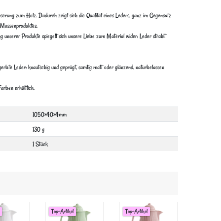
rung zum Holz. Dadurch zeigt sich die Qualität eines Leders, ganz im Gegensatz
en Massenproduktes.
ng unserer Produkte spiegelt sich unsere Liebe zum Material wider: Leder strahlt
egerbte Leder: knautschig und geprägt, samtig matt oder glänzend, naturbelassen
arben erhältlich.
1050×40×4mm
130 g
1 Stück
Top-Artikel
Top-Artikel
Top-Artike