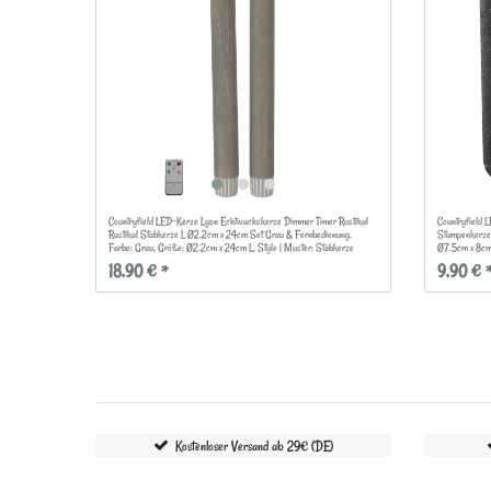
Countryfield LED-Kerze Lyon Echtwachskerze Dimmer Timer Rustikal
Countryfield 
Rustikal Stabkerze L Ø2.2cm x 24cm Set Grau & Fernbedienung
,
Stumpenkerze
Farbe: Grau
, Größe: Ø2.2cm x 24cm L
, Style | Muster: Stabkerze
Ø7.5cm x 8c
18,90 € *
9,90 € 
Kostenloser Versand ab 29€ (DE)