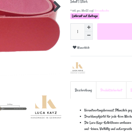
Inhalt
1
Stück
* inkl. ges. MwSt. zzgl.
Versandkosten
Lieferzeit auf Anfrage
Wunschliste
Beschreibung
Produktsicherheit
E
Verantwortungsbewusst. Pflanzlich geg
Druckknopfgürtel für jede 4cm Wechs
Die Luca Kayz-Kollektionen umfassen 
und -leinen. Vielfältig und außergewöhn