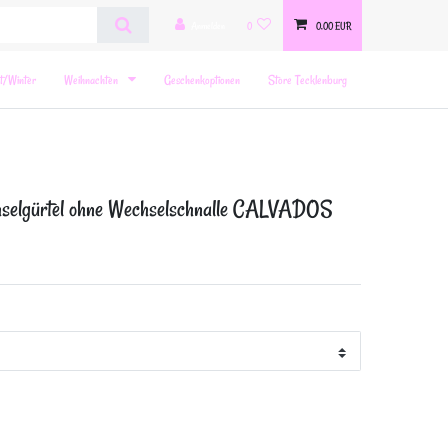
Anmelden
0
0,00 EUR
t/Winter
Weihnachten
Geschenkoptionen
Store Tecklenburg
hselgürtel ohne Wechselschnalle CALVADOS