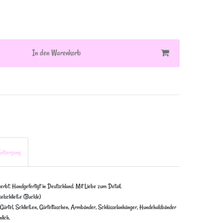
In den Warenkorb
ntsorgung
erbt. Handgefertigt in Deutschland. Mit Liebe zum Detail.
elschließe (Buckle)
Gürtel, Schließen, Gürteltaschen, Armbänder, Schlüsselanhänger, Hundehalsbänder
lich.