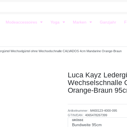
Modeaccessoires
Yoga
Marken
Ganzjahr
F
ergürtel Wechselgürtel ohne Wechselschnalle CALVADOS 4cm Mandarine Orange-Braun
Luca Kayz Ledergü
Wechselschnalle
Orange-Braun
95
Artikelnummer :
M400123-4000-095
GTIN/EAN :
4065478267399
GRÖSSE