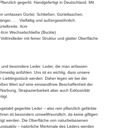
lanzlich gegerbt. Handgefertigt in Deutschland. Mit
en umfassen Gürtel, Schließen, Gürteltaschen,
ger, ... . Vielfältig und außergewöhnlich.
rtelbreite: 4cm
e 4cm Wechselschließe (Buckle)
llrindleder mit feiner Struktur und glatter Oberfläche
e und besondere Leder. Leder, die man anfassen
hmeidig anfühlen. Uns ist es wichtig, dass unsere
 Lieblingsstück werden. Daher legen wir bei der
oßen Wert auf eine einwandfreie Beschaffenheit der
 Narbung, Strapazierbarkeit aber auch Exklusivität
tigt.
vegetabil gegerbte Leder – also rein pflanzlich gefärbte
ahren ist besonders umweltfreundlich, da keine giftigen
igt werden. Die Oberfläche von naturbelassenen
mungsaktiv – natürliche Merkmale des Leders werden