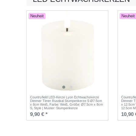
Neuheit
Neuheit
Countryfield LED-Kerze Lyon Echtwachskerze
Countryfi
Dimmer Timer Rustikal Stumpenkerze S Ø7.5cm
Dimmer T
x 8cm Weiß
, Farbe: Weiß
, Größe: Ø7.5cm x 8cm
x 12.5cm
S
, Style | Muster: Stumpenkerze
12.5cm M
9,90 € *
10,90 