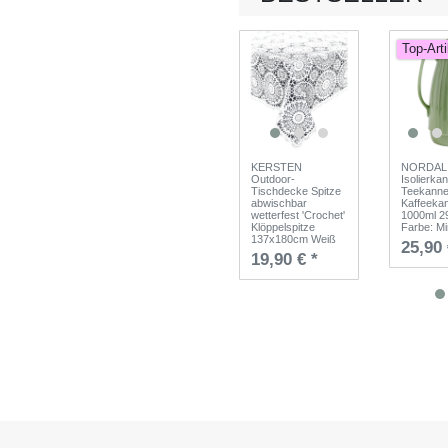
Top-Arti
KERSTEN
NORDAL
Outdoor-
Isolierk
Tischdecke Spitze
Teekann
abwischbar
Kaffeeka
wetterfest 'Crochet'
1000ml 2
Klöppelspitze
Farbe: Mi
137x180cm Weiß
25,90 
19,90 € *