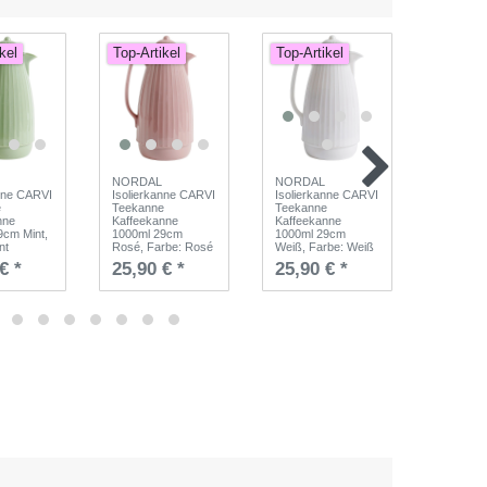
kel
Top-Artikel
Top-Artikel
Top-Art
NORDAL
NORDAL
NORDA
anne CARVI
Isolierkanne CARVI
Isolierkanne CARVI
Isolierk
e
Teekanne
Teekanne
Teekann
nne
Kaffeekanne
Kaffeekanne
Kaffeeka
9cm Mint
,
1000ml 29cm
1000ml 29cm
1000ml 
nt
Rosé
, Farbe: Rosé
Weiß
, Farbe: Weiß
Grau
, F
€ *
25,90 € *
25,90 € *
25,90 