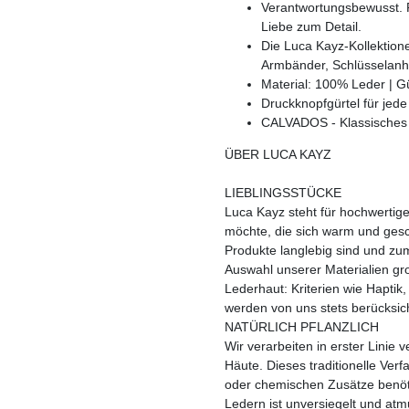
Verantwortungsbewusst. Pf
Liebe zum Detail.
Die Luca Kayz-Kollektion
Armbänder, Schlüsselanhän
Material: 100% Leder | Gü
Druckknopfgürtel für jed
CALVADOS - Klassisches Vo
ÜBER LUCA KAYZ
LIEBLINGSSTÜCKE
Luca Kayz steht für hochwertig
möchte, die sich warm und gesc
Produkte langlebig sind und zum
Auswahl unserer Materialien gr
Lederhaut: Kriterien wie Haptik,
werden von uns stets berücksich
NATÜRLICH PFLANZLICH
Wir verarbeiten in erster Linie 
Häute. Dieses traditionelle Verf
oder chemischen Zusätze benöt
Ledern ist unversiegelt und at