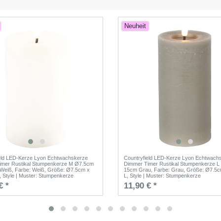
Neuheit
eld LED-Kerze Lyon Echtwachskerze
Countryfield LED-Kerze Lyon Echtwach
imer Rustikal Stumpenkerze M Ø7.5cm
Dimmer Timer Rustikal Stumpenkerze L
 Weiß
, Farbe: Weiß
, Größe: Ø7.5cm x
15cm Grau
, Farbe: Grau
, Größe: Ø7.5
, Style | Muster: Stumpenkerze
L
, Style | Muster: Stumpenkerze
€ *
11,90 € *