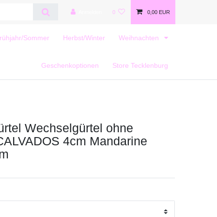
Anmelden
0
0,00 EUR
rühjahr/Sommer
Herbst/Winter
Weihnachten
Geschenkoptionen
Store Tecklenburg
rtel Wechselgürtel ohne
 CALVADOS 4cm Mandarine
cm