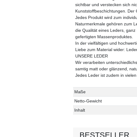
sichtbar und verstecken sich ni
Kunststoffbeschichtungen. Der C
Jedes Produkt wird zum individu
Naturmerkmale gehören zum Led
die Qualität eines Leders, ganz
gefertigten Massenproduktes.
In der vielfältigen und hochwer
Liebe zum Material wider: Leder
UNSERE LEDER
Wir verarbeiten unterschiedlich
samtig matt oder glänzend, natu
Jedes Leder ist zudem in vielen
Technisches
Wert
Maße
Merkmal
Netto-Gewicht
Inhalt
BESTSELLER