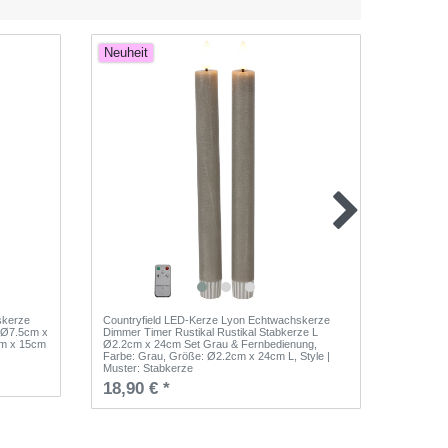
Neuheit
Neuhei
skerze
Countryfield LED-Kerze Lyon Echtwachskerze
Countryf
 Ø7.5cm x
Dimmer Timer Rustikal Rustikal Stabkerze L
Dimmer T
cm x 15cm
Ø2.2cm x 24cm Set Grau & Fernbedienung
,
x 8cm S
Farbe: Grau
, Größe: Ø2.2cm x 24cm L
, Style |
x 8cm S
Muster: Stabkerze
9,90 €
18,90 € *