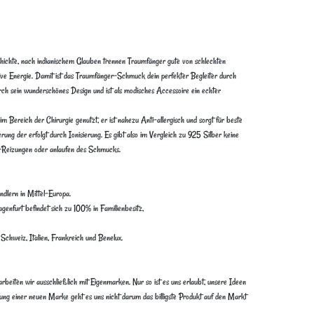
ichte, nach indianischem Glauben trennen Traumfänger gute von schlechten
ive Energie. Damit ist das Traumfänger-Schmuck dein perfekter Begleiter durch
sein wunderschönes Design und ist als modisches Accessoire ein echter
 Bereich der Chirurgie genutzt, er ist nahezu Anti-allergisch und sorgt für beste
rung der erfolgt durch Ionisierung. Es gibt also im Vergleich zu 925 Silber keine
Reizungen oder anlaufen des Schmucks.
dlern in Mittel-Europa.
genfurt befindet sich zu 100% in Familienbesitz,
Schweiz, Italien, Frankreich und Benelux.
rbeiten wir ausschließlich mit Eigenmarken. Nur so ist es uns erlaubt, unsere Ideen
lung einer neuen Marke geht es uns nicht darum das billigste Produkt auf den Markt