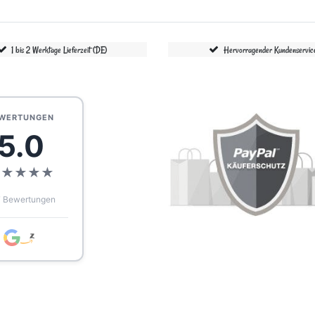
1 bis 2 Werktage Lieferzeit (DE)
Hervorragender Kundenservic
WERTUNGEN
5.0
★
★
★
★
★
 Bewertungen