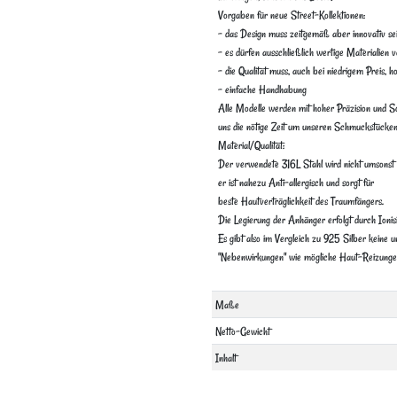
Vorgaben für neue Street-Kollektionen:
- das Design muss zeitgemäß aber innovativ se
- es dürfen ausschließlich wertige Materialien
- die Qualität muss, auch bei niedrigem Preis, h
- einfache Handhabung
Alle Modelle werden mit hoher Präzision und Sor
uns die nötige Zeit um unseren Schmuckstücken 
Material/Qualität:
Der verwendete 316L Stahl wird nicht umsonst 
er ist nahezu Anti-allergisch und sorgt für
beste Hautverträglichkeit des Traumfängers.
Die Legierung der Anhänger erfolgt durch Ionis
Es gibt also im Vergleich zu 925 Silber keine 
"Nebenwirkungen" wie mögliche Haut-Reizunge
Technisches
Wert
Maße
Merkmal
Netto-Gewicht
Inhalt