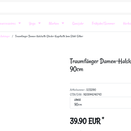
eaccessoires
Yoga
Marken
Ganzjahr
Frühjahr/Sommer
Herbs
 Anhänger
Traumfänger Damen-Halskette Glieder-Kugelkette 1mm Stahl-Silber
Traumfänger Damen-Halsket
90cm
Artikelnummer :
SC02190
GTIN/EAN :
9120044246743
LÄNGE
*
39,90 EUR