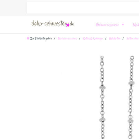
Wohnaccessoires
Mod
Zur Startseite gehen
Modeaccessoires
Ketten & Anhänger
Halsketten
Ketten ohne