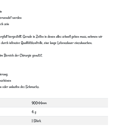
in
 verwendet werden
och sein
gfalt hergestellt. Gerade in Zeiten in denen alles schnell gehen muss, nehmen wir
durch intensive Qualitätskontrolle, eine lange Lebensdauer einzuhauchen.
im Bereich der Chirurgie genutzt,
ierung.
unschönen
n oder anlaufen des Schmucks.
900×1×1mm
4 g
1 Stück