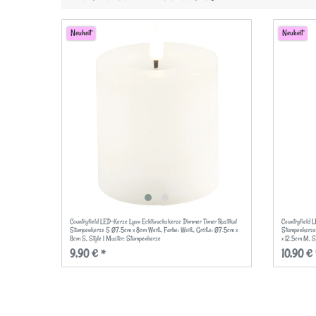
Neuheit
Neuheit
Countryfield LED-Kerze Lyon Echtwachskerze Dimmer Timer Rustikal
Countryfield 
Stumpenkerze S Ø7.5cm x 8cm Weiß
, Farbe: Weiß
, Größe: Ø7.5cm x
Stumpenkerze
8cm S
, Style | Muster: Stumpenkerze
x 12.5cm M
, 
9,90 € *
10,90 € 