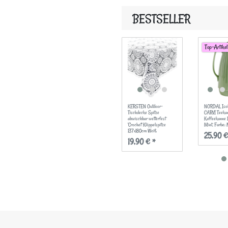
BESTSELLER
Top-Artikel
KERSTEN Outdoor-
NORDAL Isol
Tischdecke Spitze
CARVI Teeka
abwischbar wetterfest
Kaffeekanne
'Crochet' Klöppelspitze
Mint
, Farbe: 
137x180cm Weiß
25,90 €
19,90 € *