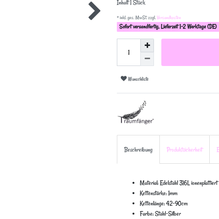
Inhalt
1
Stück
* inkl. ges. MwSt. zzgl.
Versandkosten
Sofort versandfertig, Lieferzeit 1-2 Werktage (DE)
Wunschliste
Beschreibung
Produktsicherheit
E
Material: Edelstahl 316L ionenplattiert
Kettenstärke: 1mm
Kettenlänge: 42-90cm
Farbe: Stahl-Silber