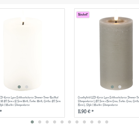
Neuheit
LED-Kerze Lyon Echtwachskerze Dimmer Timer Rustikal
Countryfield LED-Kerze Lyon Echtwachskerze Dimmer Tim
 M Ø7.5cm x 12.5cm Weiß
, Farbe: Weiß
, Größe: Ø7.5cm
Stumpenkerze L Ø7.5cm x 15cm Grau
, Farbe: Grau
, Größ
Style | Muster: Stumpenkerze
15cm L
, Style | Muster: Stumpenkerze
*
11,90 € *