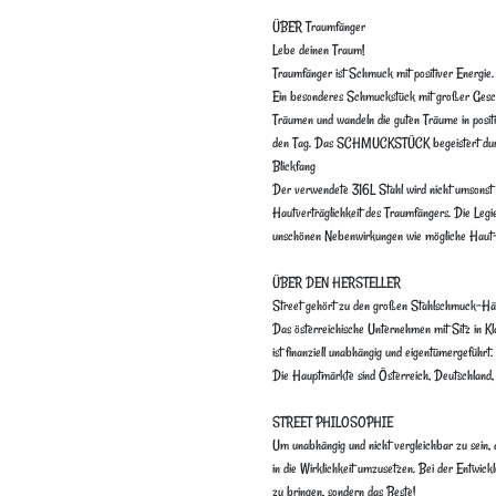
ÜBER Traumfänger
Lebe deinen Traum!
Traumfänger ist Schmuck mit positiver Energie.
Ein besonderes Schmuckstück mit großer Gesch
Träumen und wandeln die guten Träume in posit
den Tag. Das SCHMUCKSTÜCK begeistert durch 
Blickfang
Der verwendete 316L Stahl wird nicht umsonst im
Hautverträglichkeit des Traumfängers. Die Legie
unschönen Nebenwirkungen wie mögliche Haut-
ÜBER DEN HERSTELLER
Street gehört zu den großen Stahlschmuck-Hän
Das österreichische Unternehmen mit Sitz in Kla
ist finanziell unabhängig und eigentümergeführt.
Die Hauptmärkte sind Österreich, Deutschland, 
STREET PHILOSOPHIE
Um unabhängig und nicht vergleichbar zu sein, a
in die Wirklichkeit umzusetzen. Bei der Entwick
zu bringen, sondern das Beste!