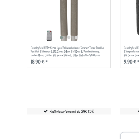
Countryfield LED-Kerze Lyon Echtwachskerze Dimmer Timer Rustikal
Countryfield 
Rustikal Stabkerze L Ø2.2cm x 24cm Set Grau & Fernbedienung
,
Stumpenkerze
Farbe: Grau
, Größe: Ø2.2cm x 24cm L
, Style | Muster: Stabkerze
Ø7.5cm x 8c
18,90 € *
9,90 € 
Kostenloser Versand ab 29€ (DE)