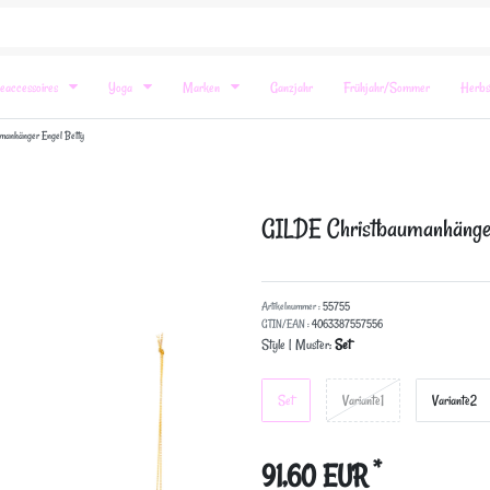
eaccessoires
Yoga
Marken
Ganzjahr
Frühjahr/Sommer
Herbs
manhänger Engel Betty
GILDE Christbaumanhänger
Artikelnummer :
55755
GTIN/EAN :
4063387557556
Style | Muster:
Set
Set
Variante1
Variante2
*
91,60 EUR