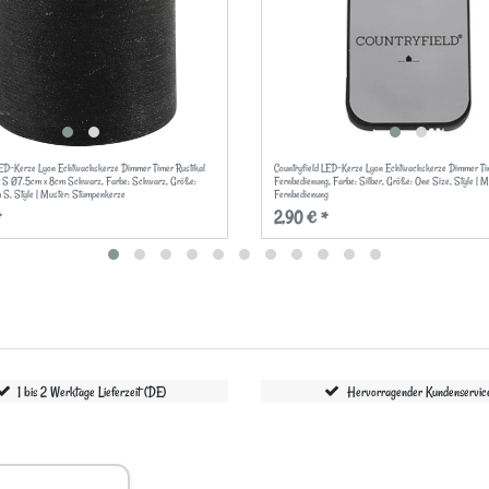
LED-Kerze Lyon Echtwachskerze Dimmer Timer Rustikal
Countryfield LED-Kerze Lyon Echtwachskerze Dimmer Ti
 S Ø7.5cm x 8cm Schwarz
, Farbe: Schwarz
, Größe:
Fernbedienung
, Farbe: Silber
, Größe: One Size
, Style | M
m S
, Style | Muster: Stumpenkerze
Fernbedienung
*
2,90 € *
1 bis 2 Werktage Lieferzeit (DE)
Hervorragender Kundenservic