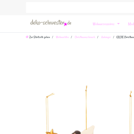
Wohnaccessoires
Mod
Zur Startseite gehen
Weihnachten
Christbaumschmuck
Anhänger
GILDE Christbau