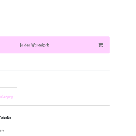
In den Warenkorb
ntsorgung
Varianten
5cm