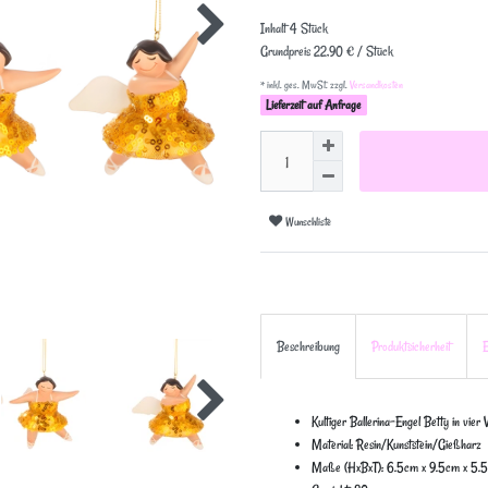
Inhalt
4
Stück
Grundpreis
22,90 € / Stück
* inkl. ges. MwSt. zzgl.
Versandkosten
Lieferzeit auf Anfrage
Wunschliste
Beschreibung
Produktsicherheit
E
Kultiger Ballerina-Engel Betty in vier 
Material: Resin/Kunststein/Gießharz
Maße (HxBxT): 6.5cm x 9.5cm x 5.