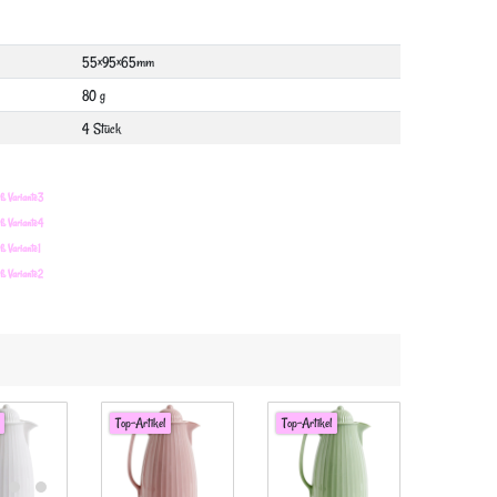
55×95×65mm
80 g
4 Stück
ß Variante3
ß Variante4
 Variante1
ß Variante2
Top-Artikel
Top-Artikel
Top-Artike