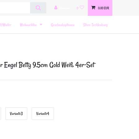
Anmelden
0
0,00 EUR
t/Winter
Weihnachten
Geschenkoptionen
Store Tecklenburg
 Engel Betty
9.5cm Gold Weiß 4er-Set
Variante3
Variante4