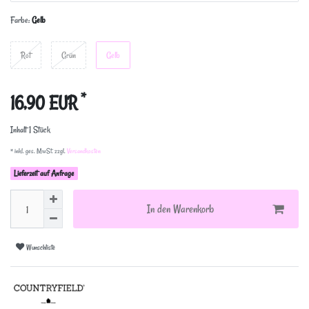
Farbe:
Gelb
Rot
Grün
Gelb
*
16,90 EUR
Inhalt
1
Stück
* inkl. ges. MwSt. zzgl.
Versandkosten
Lieferzeit auf Anfrage
In den Warenkorb
Wunschliste