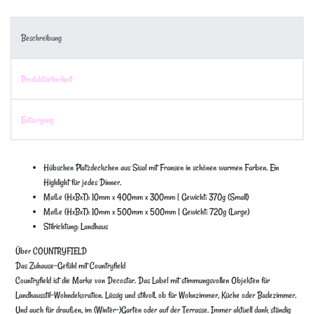
Beschreibung
Produktsicherheit
Entsorgung
Hübschen Platzdeckchen aus Sisal mit Fransen in schönen warmen Farben. Ein
Highlight für jedes Dinner.
Maße (HxBxT): 10mm x 400mm x 300mm | Gewicht: 370g (Small)
Maße (HxBxT): 10mm x 500mm x 500mm | Gewicht: 720g (Large)
Stilrichtung: Landhaus
Über COUNTRYFIELD
Das Zuhause-Gefühl mit Countryfield
Countryfield ist die Marke von Decostar. Das Label mit stimmungsvollen Objekten für
Landhausstil-Wohndekoration. Lässig und stilvoll, ob für Wohnzimmer, Küche oder Badezimmer.
Und auch für draußen, im (Winter-)Garten oder auf der Terrasse. Immer aktuell dank ständig