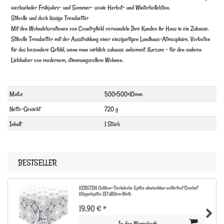
wechselnder Frühjahrs- und Sommer- sowie Herbst- und Winterkollektion.
Stilvolle und doch lässige Trendsetter
Mit den Wohndekorationen von Countryfield verwandeln Ihre Kunden ihr Haus in ein Zuhause.
Stilvolle Trendsetter mit der Ausstrahlung einer einzigartigen Landhaus-Atmosphäre. Vorboten
für das besondere Gefühl, wenn man wirklich zuhause ankommt. Kurzum – für den wahren
Liebhaber von modernem, stimmungsvollem Wohnen.
Technisches
Wert
Maße
500×500×10mm
Merkmal
Netto-Gewicht
720 g
Inhalt
1 Stück
BESTSELLER
KERSTEN Outdoor-Tischdecke Spitze abwischbar wetterfest 'Crochet'
Klöppelspitze 137x180cm Weiß
19,90 € *
In den Warenkorb