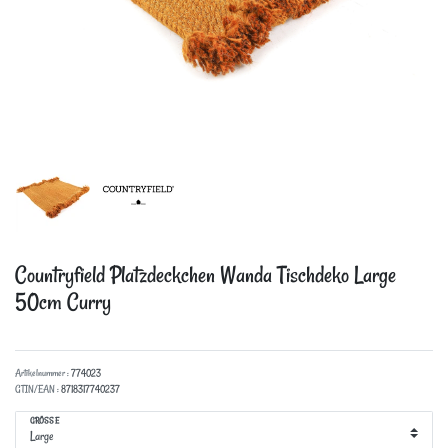
Countryfield Platzdeckchen Wanda Tischdeko
Large
50cm Curry
Artikelnummer :
774023
GTIN/EAN :
8718317740237
GRÖSSE