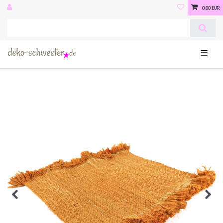
0,00 EUR
☰