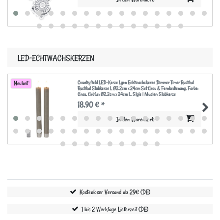
LED-ECHTWACHSKERZEN
Countryfield LED-Kerze Lyon Echtwachskerze Dimmer Timer Rustikal
Neuheit
Rustikal Stabkerze L Ø2.2cm x 24cm Set Grau & Fernbedienung
, Farbe:
Grau
, Größe: Ø2.2cm x 24cm L
, Style | Muster: Stabkerze
18,90 € *
In den Warenkorb
Kostenloser Versand ab 29€ (DE)
1 bis 2 Werktage Lieferzeit (DE)