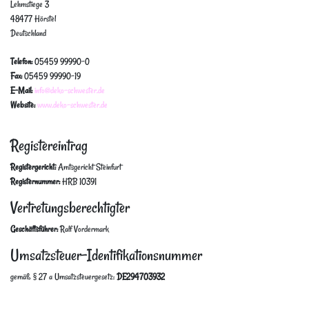
Lehmstiege 3
48477 Hörstel
Deutschland
Telefon:
05459 99990-0
Fax:
05459 99990-19
E-Mail:
info@deko-schwester.de
Website:
www.deko-schwester.de
Registereintrag
Registergericht:
Amtsgericht Steinfurt
Registernummer:
HRB 10391
Vertretungsberechtigter
Geschäftsführer:
Ralf Vordermark
Umsatzsteuer-Identifikationsnummer
gemäß § 27 a Umsatzsteuergesetz:
DE294703932