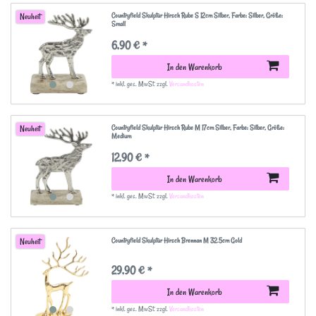
Countryfield Skulptur Hirsch Rube S 12cm Silber
, Farbe: Silber
, Größe:
Neuheit
Small
6,90 € *
In den Warenkorb
*
inkl. ges. MwSt.
zzgl.
Versandkosten
Countryfield Skulptur Hirsch Rube M 17cm Silber
, Farbe: Silber
, Größe:
Neuheit
Medium
12,90 € *
In den Warenkorb
*
inkl. ges. MwSt.
zzgl.
Versandkosten
Countryfield Skulptur Hirsch Brennan M 32.5cm Gold
Neuheit
29,90 € *
In den Warenkorb
*
inkl. ges. MwSt.
zzgl.
Versandkosten