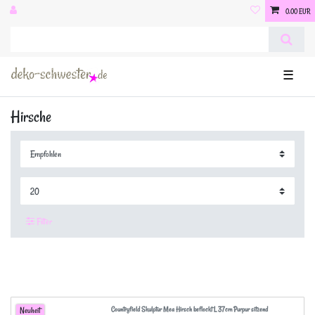
0,00 EUR
☰
Hirsche
Filter
Countryfield Skulptur Mea Hirsch beflockt L 37cm Purpur sitzend
Neuheit