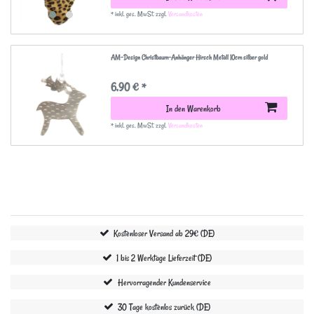
*
inkl. ges. MwSt.
zzgl.
Versandkosten
AM-Design Christbaum-Anhänger Hirsch Metall 10cm silber gold
6,90 € *
In den Warenkorb
*
inkl. ges. MwSt.
zzgl.
Versandkosten
Kostenloser Versand ab 29€ (DE)
1 bis 2 Werktage Lieferzeit (DE)
Hervorragender Kundenservice
30 Tage kostenlos zurück (DE)