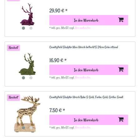
29,90 € *
In den Warenkorb
*
inkl. ges. MwSt.
zzgl.
Versandkosten
Countryfield Skulptur Mea Hirsch beflockt S 24cm Grün sitzend
Neuheit
16,90 € *
In den Warenkorb
*
inkl. ges. MwSt.
zzgl.
Versandkosten
Countryfield Skulptur Hirsch Rube S Gold
, Farbe: Gold
, Größe: Small
Neuheit
7,50 € *
In den Warenkorb
*
inkl. ges. MwSt.
zzgl.
Versandkosten