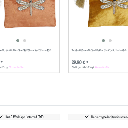
etik-Beutel Alice Samt Rot-Braun Rost
, Farbe: Rot-
theMoshi Kosmetik-Beutel Alice Samt Gelb
, Farbe: Gelb
 *
29,90 € *
wSt.
zzgl.
Versandkosten
*
inkl. ges. MwSt.
zzgl.
Versandkosten
1 bis 2 Werktage Lieferzeit (DE)
Hervorragender Kundenservic