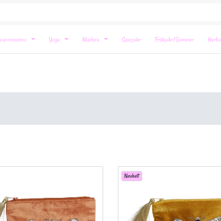
eaccessoires
Yoga
Marken
Ganzjahr
Frühjahr/Sommer
Herbs
Neuheit