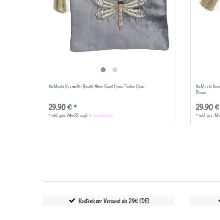
theMoshi Kosmetik-Beutel Alice Samt Grau
, Farbe: Grau
theMoshi Kosm
Braun
29,90 € *
29,90 €
*
inkl. ges. MwSt.
zzgl.
Versandkosten
*
inkl. ges. M
Kostenloser Versand ab 29€ (DE)