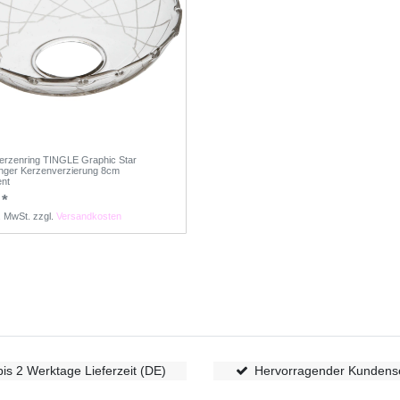
erzenring TINGLE Graphic Star
nger Kerzenverzierung 8cm
ent
 *
s. MwSt.
zzgl.
Versandkosten
bis 2 Werktage Lieferzeit (DE)
Hervorragender Kundens