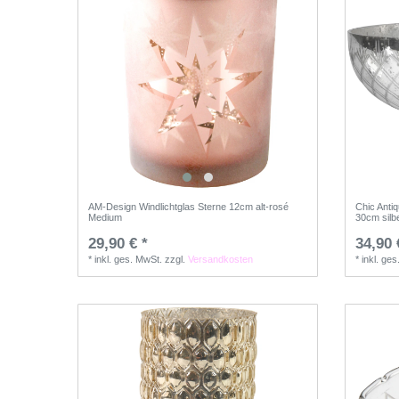
AM-Design Windlichtglas Sterne 12cm alt-rosé
Chic Anti
Medium
30cm silb
29,90 € *
34,90 
*
inkl. ges. MwSt.
zzgl.
Versandkosten
*
inkl. ge