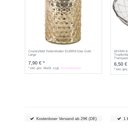
Countryfield Teelichthalter ELMIRA Glas Gold
AFFARI K
Large
Tropfenfä
Transpar
7,90 € *
6,50 €
*
inkl. ges. MwSt.
zzgl.
Versandkosten
*
inkl. ge
Kostenloser Versand ab 29€ (DE)
1 