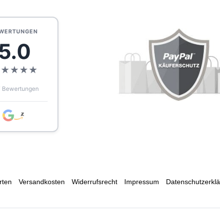
WERTUNGEN
5.0
★
★
★
★
★
 Bewertungen
rten
Versandkosten
Widerrufs­recht
Impressum
Daten­schutz­erkl