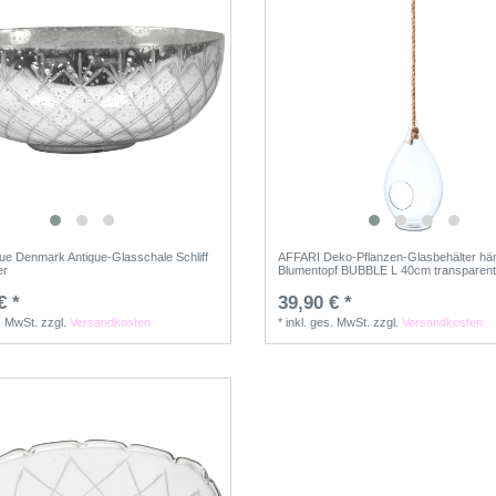
que Denmark Antique-Glasschale Schliff
AFFARI Deko-Pflanzen-Glasbehälter hä
er
Blumentopf BUBBLE L 40cm transparent
€ *
39,90 € *
s. MwSt.
zzgl.
Versandkosten
*
inkl. ges. MwSt.
zzgl.
Versandkosten