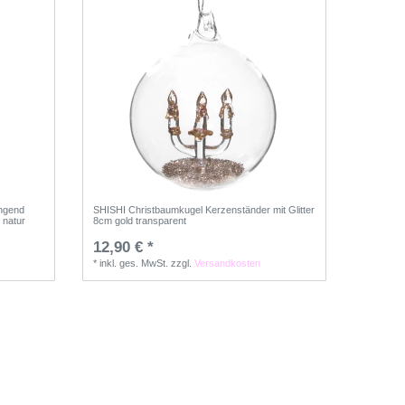
ngend
SHISHI Christbaumkugel Kerzenständer mit Glitter
 natur
8cm gold transparent
12,90 € *
*
inkl. ges. MwSt.
zzgl.
Versandkosten