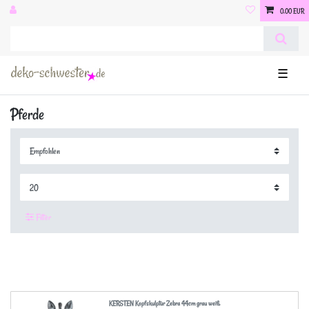
0,00 EUR
☰
Pferde
Filter
KERSTEN Kopfskulptur Zebra 44cm grau weiß