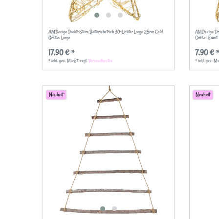
AMDesign Draht-Stern Batteriebetrieb 30-Lichter Large 25cm Gold
,
AMDesign Drah
Größe: Large
Größe: Small
17,90 € *
7,90 € 
*
inkl. ges. MwSt.
zzgl.
Versandkosten
*
inkl. ges. M
Neuheit
Neuheit