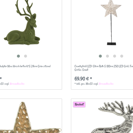
Skulptur Mea Hirsch beflockt S 24cm Grün sitzend
Countryfield LED-Stern Ruth S 100cm 250 LED Gold
, Fa
Größe: Small
*
69,90 € *
wSt.
zzgl.
Versandkosten
*
inkl. ges. MwSt.
zzgl.
Versandkosten
Neuheit