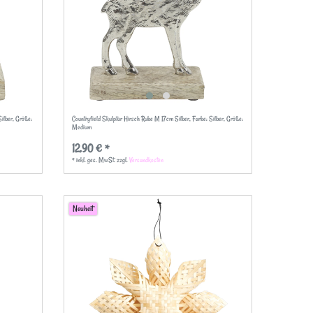
Silber
, Größe:
Countryfield Skulptur Hirsch Rube M 17cm Silber
, Farbe: Silber
, Größe:
Medium
12,90 € *
*
inkl. ges. MwSt.
zzgl.
Versandkosten
Neuheit