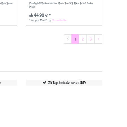
m Grün Braun
Countryfield Weihnachtsstern Maria Samt XS 40cm Petrol
, Farbe:
Petrol
ab 44,90 € *
*
inkl. ges. MwSt.
zzgl.
Versandkosten
1
2
3
e
30 Tage kostenlos zurück (DE)