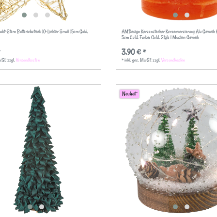
t-Stern Batteriebetrieb 10-Lichter Small 15cm Gold
,
AMDesign Kerzenstecker Kerzenverzierung Alu Geweih 
5cm Gold
, Farbe: Gold
, Style | Muster: Geweih
*
3,90 € *
wSt.
zzgl.
Versandkosten
*
inkl. ges. MwSt.
zzgl.
Versandkosten
Neuheit