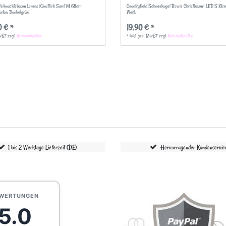
Weihnachtsbaum Lorens Künstlich Samt M 68cm
Countryfield Schneekugel Bowie Christbaum- LED S 10c
Farbe: Dunkelgrün
Weiß
0 € *
19,90 € *
wSt.
zzgl.
Versandkosten
*
inkl. ges. MwSt.
zzgl.
Versandkosten
1 bis 2 Werktage Lieferzeit (DE)
Hervorragender Kundenservic
WERTUNGEN
5.0