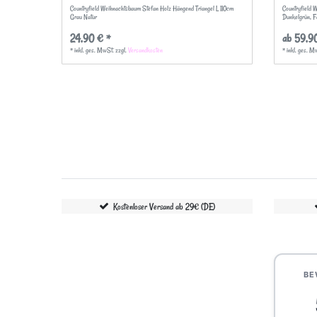
Countryfield Weihnachtsbaum Stefan Holz Hängend Triangel L 110cm
Countryfield 
Grau Natur
Dunkelgrün
, 
24,90 € *
ab 59,9
*
inkl. ges. MwSt.
zzgl.
Versandkosten
*
inkl. ges. M
Kostenloser Versand ab 29€ (DE)
BE