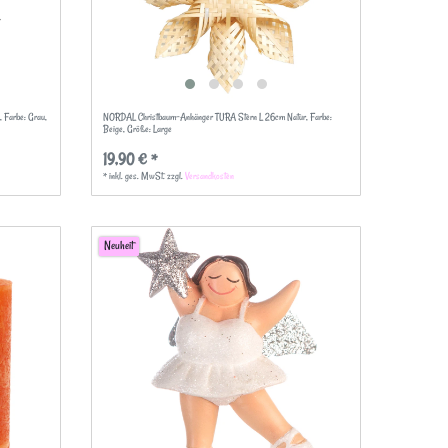
u
, Farbe: Grau
,
NORDAL Christbaum-Anhänger TURA Stern L 26cm Natur
, Farbe:
Beige
, Größe: Large
19,90 € *
*
inkl. ges. MwSt.
zzgl.
Versandkosten
Neuheit