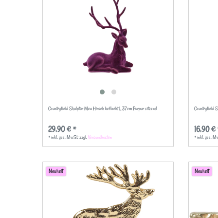
Countryfield Skulptur Mea Hirsch beflockt L 37cm Purpur sitzend
Countryfield 
29,90 € *
16,90 € 
*
inkl. ges. MwSt.
zzgl.
Versandkosten
*
inkl. ges. M
Neuheit
Neuheit