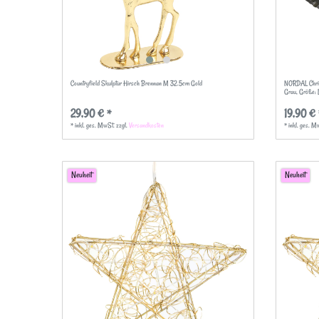
Countryfield Skulptur Hirsch Brennan M 32.5cm Gold
NORDAL Chri
Grau
, Größe: 
29,90 € *
19,90 € 
*
inkl. ges. MwSt.
zzgl.
Versandkosten
*
inkl. ges. M
Neuheit
Neuheit