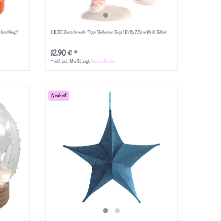
Hirschkopf
GILDE Zierschmuck-Figur Ballarina-Engel Betty 7.5cm Weiß Silber
12,90 € *
*
inkl. ges. MwSt.
zzgl.
Versandkosten
Neuheit