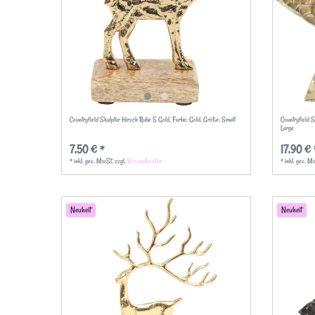
Countryfield Skulptur Hirsch Rube S Gold
, Farbe: Gold
, Größe: Small
Countryfield 
Large
7,50 € *
17,90 € 
*
inkl. ges. MwSt.
zzgl.
Versandkosten
*
inkl. ges. M
Neuheit
Neuheit