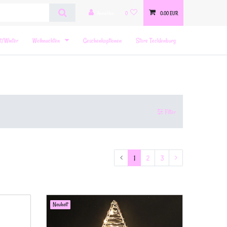
Anmelden
0
0,00 EUR
t/Winter
Weihnachten
Geschenkoptionen
Store Tecklenburg
Filter
1
2
3
Neuheit