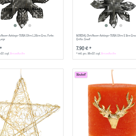
stbaum-Anhänger TURA Stern L 26cm Grau
, Farbe:
NORDAL Christbaum-Anhänger TURA Stern S 11cm Gra
Large
Größe: Small
*
7,90 € *
wSt.
zzgl.
Versandkosten
*
inkl. ges. MwSt.
zzgl.
Versandkosten
Neuheit