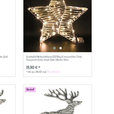
rbe: Gold
,
Countryfield Weihnachtsbaum LED Bling S irisierend klar
, Farbe:
Transparent
, Größe: Small
, Style | Muster: Stern
19,90 € *
*
inkl. ges. MwSt.
zzgl.
Versandkosten
Neuheit