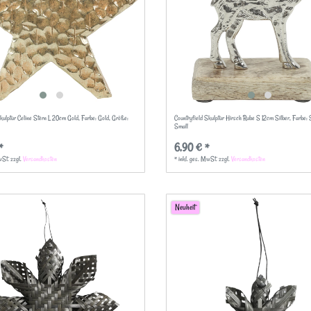
Skulptur Celine Stern L 20cm Gold
, Farbe: Gold
, Größe:
Countryfield Skulptur Hirsch Rube S 12cm Silber
, Farbe: 
Small
*
6,90 € *
wSt.
zzgl.
Versandkosten
*
inkl. ges. MwSt.
zzgl.
Versandkosten
Neuheit