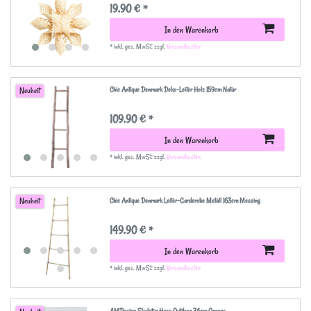
19,90 € *
In den Warenkorb
*
inkl. ges. MwSt.
zzgl.
Versandkosten
Chic Antique Denmark Deko-Leiter Holz 159cm Natur
Neuheit
109,90 € *
In den Warenkorb
*
inkl. ges. MwSt.
zzgl.
Versandkosten
Chic Antique Denmark Leiter-Garderobe Metall 163cm Messing
Neuheit
149,90 € *
In den Warenkorb
*
inkl. ges. MwSt.
zzgl.
Versandkosten