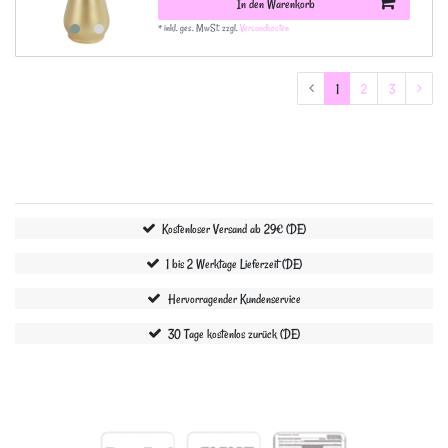
In den Warenkorb
*
inkl. ges. MwSt.
zzgl.
Versandkosten
1
2
3
Kostenloser Versand ab 29€ (DE)
1 bis 2 Werktage Lieferzeit (DE)
Hervorragender Kundenservice
30 Tage kostenlos zurück (DE)