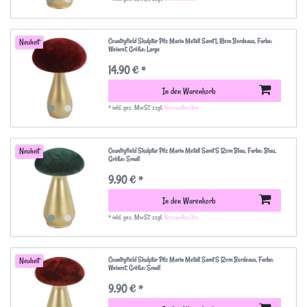
Countryfield Skulptur Pilz Marin Metall Samt L 18cm Bordeaux
, Farbe:
Neuheit
Weinrot
, Größe: Large
14,90 € *
In den Warenkorb
*
inkl. ges. MwSt.
zzgl.
Versandkosten
Countryfield Skulptur Pilz Marin Metall Samt S 12cm Blau
, Farbe: Blau
,
Neuheit
Größe: Small
9,90 € *
In den Warenkorb
*
inkl. ges. MwSt.
zzgl.
Versandkosten
Countryfield Skulptur Pilz Marin Metall Samt S 12cm Bordeaux
, Farbe:
Neuheit
Weinrot
, Größe: Small
9,90 € *