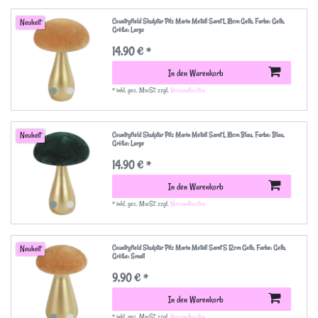
Countryfield Skulptur Pilz Marin Metall Samt L 18cm Gelb
, Farbe: Gelb
,
Neuheit
Größe: Large
14,90 € *
In den Warenkorb
*
inkl. ges. MwSt.
zzgl.
Versandkosten
Countryfield Skulptur Pilz Marin Metall Samt L 18cm Blau
, Farbe: Blau
,
Neuheit
Größe: Large
14,90 € *
In den Warenkorb
*
inkl. ges. MwSt.
zzgl.
Versandkosten
Countryfield Skulptur Pilz Marin Metall Samt S 12cm Gelb
, Farbe: Gelb
,
Neuheit
Größe: Small
9,90 € *
In den Warenkorb
*
inkl. ges. MwSt.
zzgl.
Versandkosten