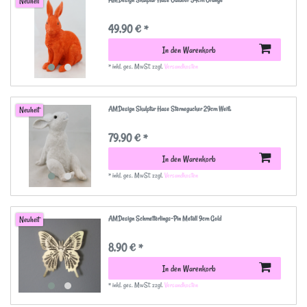
AMDesign Skulptur Hase Outdoor 34cm Orange
Neuheit
49,90 € *
In den Warenkorb
*
inkl. ges. MwSt.
zzgl.
Versandkosten
AMDesign Skulptur Hase Sternegucker 29cm Weiß
Neuheit
79,90 € *
In den Warenkorb
*
inkl. ges. MwSt.
zzgl.
Versandkosten
AMDesign Schmetterlings-Pin Metall 9cm Gold
Neuheit
8,90 € *
In den Warenkorb
*
inkl. ges. MwSt.
zzgl.
Versandkosten