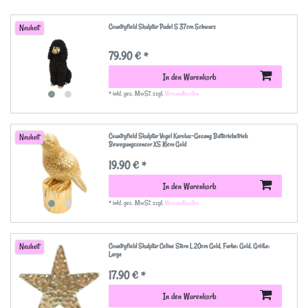
Countryfield Skulptur Pudel S 37cm Schwarz
Neuheit
79,90 € *
In den Warenkorb
*
inkl. ges. MwSt.
zzgl.
Versandkosten
Countryfield Skulptur Vogel Karolus-Gesang Batteriebetrieb
Neuheit
Bewegungssensor XS 16cm Gold
19,90 € *
In den Warenkorb
*
inkl. ges. MwSt.
zzgl.
Versandkosten
Countryfield Skulptur Celine Stern L 20cm Gold
, Farbe: Gold
, Größe:
Neuheit
Large
17,90 € *
In den Warenkorb