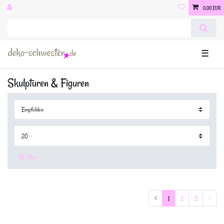
0,00 EUR
☰
Skulpturen & Figuren
Filter
1
2
3