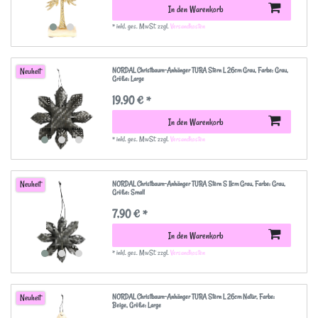
In den Warenkorb
*
inkl. ges. MwSt.
zzgl.
Versandkosten
NORDAL Christbaum-Anhänger TURA Stern L 26cm Grau
, Farbe: Grau
,
Neuheit
Größe: Large
19,90 € *
In den Warenkorb
*
inkl. ges. MwSt.
zzgl.
Versandkosten
NORDAL Christbaum-Anhänger TURA Stern S 11cm Grau
, Farbe: Grau
,
Neuheit
Größe: Small
7,90 € *
In den Warenkorb
*
inkl. ges. MwSt.
zzgl.
Versandkosten
NORDAL Christbaum-Anhänger TURA Stern L 26cm Natur
, Farbe:
Neuheit
Beige
, Größe: Large