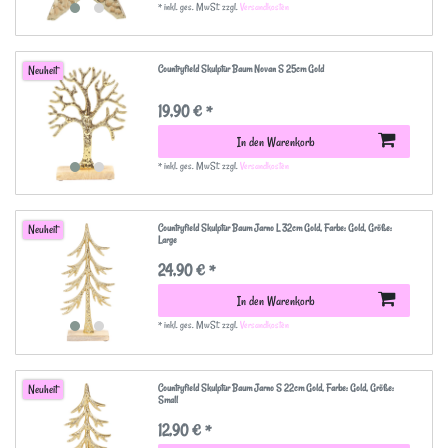
*
inkl. ges. MwSt.
zzgl.
Versandkosten
Countryfield Skulptur Baum Novan S 25cm Gold
Neuheit
19,90 € *
In den Warenkorb
*
inkl. ges. MwSt.
zzgl.
Versandkosten
Countryfield Skulptur Baum Jarno L 32cm Gold
, Farbe: Gold
, Größe:
Neuheit
Large
24,90 € *
In den Warenkorb
*
inkl. ges. MwSt.
zzgl.
Versandkosten
Countryfield Skulptur Baum Jarno S 22cm Gold
, Farbe: Gold
, Größe:
Neuheit
Small
12,90 € *