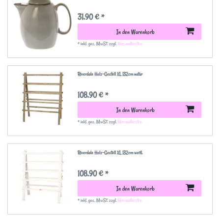
31,90 € *
In den Warenkorb
*
inkl. ges. MwSt.
zzgl.
Versandkosten
Riverdale Holz-Gestell XL 132cm natur
108,90 € *
In den Warenkorb
*
inkl. ges. MwSt.
zzgl.
Versandkosten
Riverdale Holz-Gestell XL 132cm weiß
108,90 € *
In den Warenkorb
*
inkl. ges. MwSt.
zzgl.
Versandkosten