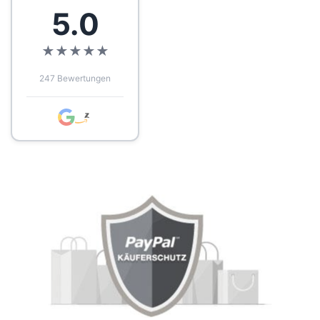
5.0
★
★
★
★
★
247 Bewertungen