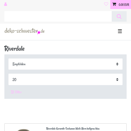
0,00 EUR
☰
Riverdale
Filter
Riverdale Keramik-Teekanne Metz 18cm hellgrau blau