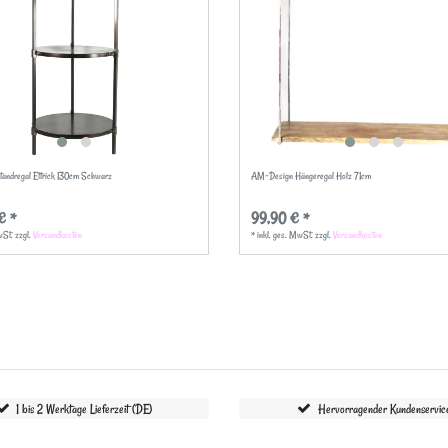
Standregal Ettrick 130cm Schwarz
AM-Design Hängeregal Holz 71cm
€ *
99,90 € *
wSt.
zzgl.
Versandkosten
*
inkl. ges. MwSt.
zzgl.
Versandkosten
1 bis 2 Werktage Lieferzeit (DE)
Hervorragender Kundenservic