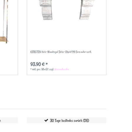
KERSTEN Holz-Wandregal Deko-Objekt 99.5cm natur weiß
93,90 € *
*
inkl. ges. MwSt.
zzgl.
Versandkosten
e
30 Tage kostenlos zurück (DE)