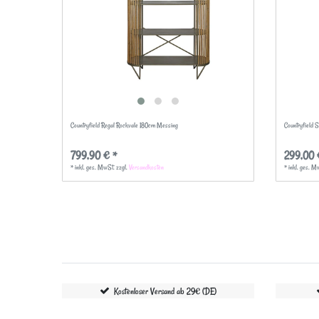
Countryfield Regal Rockvale 180cm Messing
Countryfield 
799,90 € *
299,00 
*
inkl. ges. MwSt.
zzgl.
Versandkosten
*
inkl. ges. M
Kostenloser Versand ab 29€ (DE)