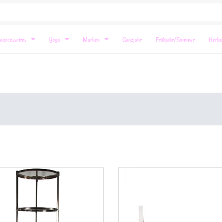
eaccessoires
Yoga
Marken
Ganzjahr
Frühjahr/Sommer
Herbs