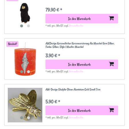
79,90 € *
In den Warenkorb
*
inkl. ges. MwSt.
zzgl.
Versandkosten
AMDesign Kerzenstecker Kerzenverzierung Alu Muschel 6cm Silber
,
Neuheit
Farbe: Silber
, Style | Muster: Muschel
3,90 € *
In den Warenkorb
*
inkl. ges. MwSt.
zzgl.
Versandkosten
AM-Design Skulptur Biene Aluminium Gold Small 7cm
5,90 € *
In den Warenkorb
*
inkl. ges. MwSt.
zzgl.
Versandkosten