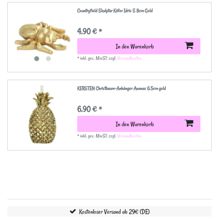
Countryfield Skulptur Käfer Idris S 8cm Gold
4,90 € *
In den Warenkorb
*
inkl. ges. MwSt.
zzgl.
Versandkosten
KERSTEN Christbaum-Anhänger Ananas 6.5cm gold
6,90 € *
In den Warenkorb
*
inkl. ges. MwSt.
zzgl.
Versandkosten
Kostenloser Versand ab 29€ (DE)