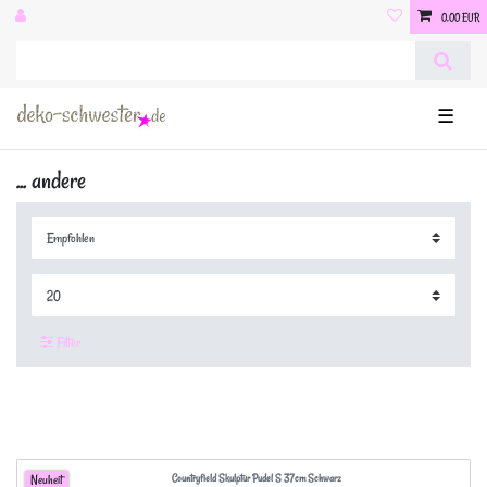
0,00 EUR
☰
... andere
Filter
Countryfield Skulptur Pudel S 37cm Schwarz
Neuheit