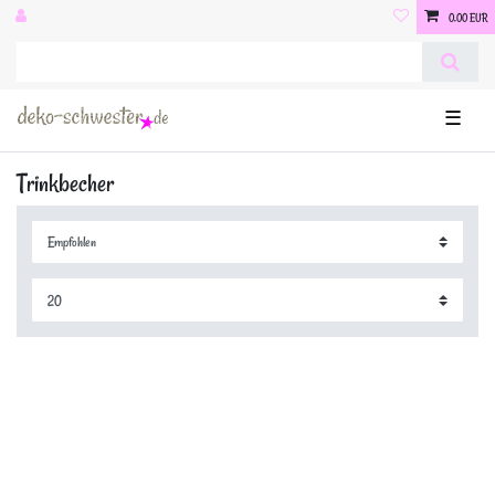
0,00 EUR
☰
Trinkbecher