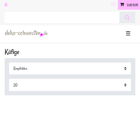
0,00 EUR
☰
Käfige