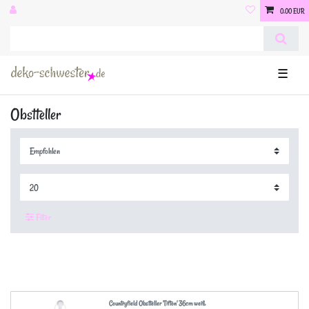
0,00 EUR
☰
Obstteller
Filter
Countryfield Obstteller 'Tifton' 36cm weiß