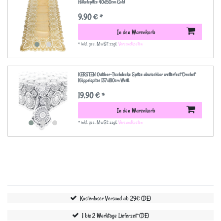
Häkelspitze 40x150cm Gold
9,90 € *
In den Warenkorb
*
inkl. ges. MwSt.
zzgl.
Versandkosten
KERSTEN Outdoor-Tischdecke Spitze abwischbar wetterfest 'Crochet'
Klöppelspitze 137x180cm Weiß
19,90 € *
In den Warenkorb
*
inkl. ges. MwSt.
zzgl.
Versandkosten
Kostenloser Versand ab 29€ (DE)
1 bis 2 Werktage Lieferzeit (DE)