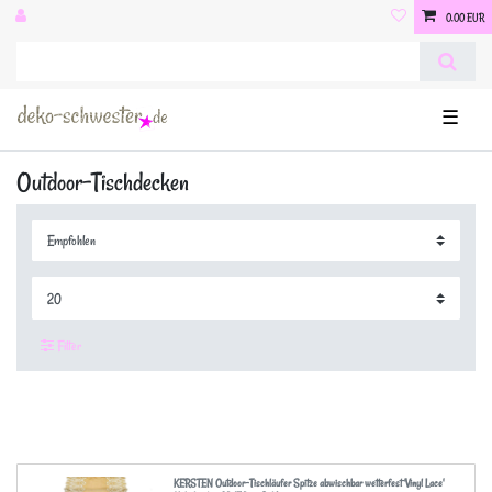
0,00 EUR
☰
Outdoor-Tischdecken
Filter
KERSTEN Outdoor-Tischläufer Spitze abwischbar wetterfest 'Vinyl Lace'