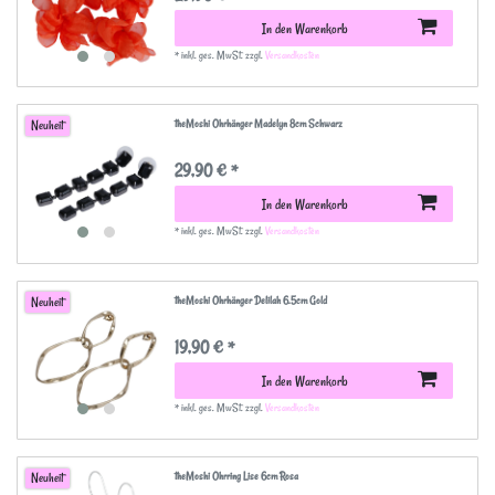
In den Warenkorb
*
inkl. ges. MwSt.
zzgl.
Versandkosten
theMoshi Ohrhänger Madelyn 8cm Schwarz
Neuheit
29,90 € *
In den Warenkorb
*
inkl. ges. MwSt.
zzgl.
Versandkosten
theMoshi Ohrhänger Delilah 6.5cm Gold
Neuheit
19,90 € *
In den Warenkorb
*
inkl. ges. MwSt.
zzgl.
Versandkosten
theMoshi Ohrring Lise 6cm Rosa
Neuheit