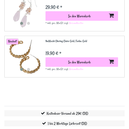
29,90 € *
In den Warenkorb
*
inkl. ges. MwSt.
zzgl.
Versandkosten
theMoshi Ohrring Claire Gold
, Farbe: Gold
Neuheit
19,90 € *
In den Warenkorb
*
inkl. ges. MwSt.
zzgl.
Versandkosten
Kostenloser Versand ab 29€ (DE)
1 bis 2 Werktage Lieferzeit (DE)