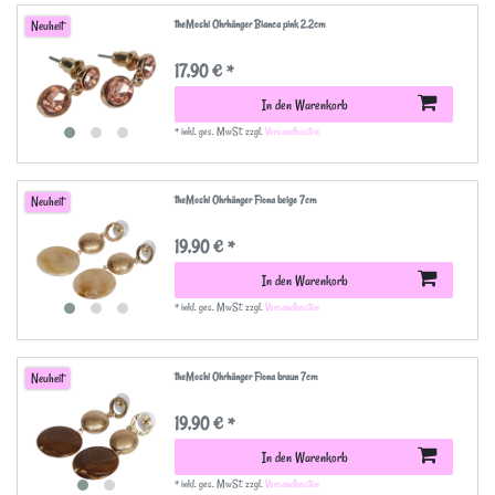
theMoshi Ohrhänger Bianca pink 2.2cm
Neuheit
17,90 € *
In den Warenkorb
*
inkl. ges. MwSt.
zzgl.
Versandkosten
theMoshi Ohrhänger Fiona beige 7cm
Neuheit
19,90 € *
In den Warenkorb
*
inkl. ges. MwSt.
zzgl.
Versandkosten
theMoshi Ohrhänger Fiona braun 7cm
Neuheit
19,90 € *
In den Warenkorb
*
inkl. ges. MwSt.
zzgl.
Versandkosten