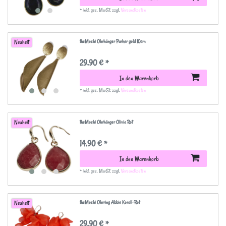
*
inkl. ges. MwSt.
zzgl.
Versandkosten
theMoshi Ohrhänger Parker gold 10cm
Neuheit
29,90 € *
In den Warenkorb
*
inkl. ges. MwSt.
zzgl.
Versandkosten
theMoshi Ohrhänger Olivia Rot
Neuheit
14,90 € *
In den Warenkorb
*
inkl. ges. MwSt.
zzgl.
Versandkosten
theMoshi Ohrring Abbie Korall-Rot
Neuheit
29,90 € *