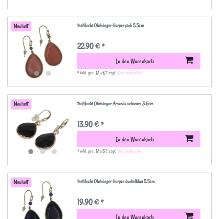
theMoshi Ohrhänger Harper pink 5.5cm
Neuheit
22,90 € *
In den Warenkorb
*
inkl. ges. MwSt.
zzgl.
Versandkosten
theMoshi Ohrhänger Amanda schwarz 3.6cm
Neuheit
13,90 € *
In den Warenkorb
*
inkl. ges. MwSt.
zzgl.
Versandkosten
theMoshi Ohrhänger Harper dunkelblau 5.5cm
Neuheit
19,90 € *
In den Warenkorb