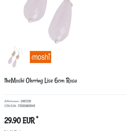
theMoshi Ohrring Lise 6cm
Rosa
Artikelnummer :
2487230
GTIN/EAN :
7333031103543
*
29,90 EUR