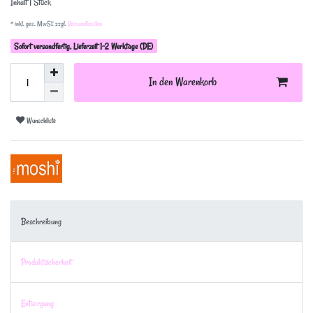
Inhalt
1
Stück
* inkl. ges. MwSt. zzgl.
Versandkosten
Sofort versandfertig, Lieferzeit 1-2 Werktage (DE)
In den Warenkorb
Wunschliste
Beschreibung
Produktsicherheit
Entsorgung