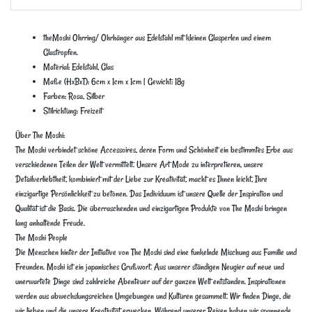
theMoshi Ohrring/ Ohrhänger aus Edelstahl mit kleinen Glasperlen und einem
Glastropfen.
Material: Edelstahl, Glas
Maße (HxBxT): 6cm x 1cm x 1cm | Gewicht: 18g
Farben: Rosa, Silber
Stilrichtung: Freizeit
Über The Moshi:
The Moshi verbindet schöne Accessoires, deren Form und Schönheit ein bestimmtes Erbe aus
verschiedenen Teilen der Welt vermittelt. Unsere Art Mode zu interpretieren, unsere
Detailverliebtheit, kombiniert mit der Liebe zur Kreativität, macht es Ihnen leicht, Ihre
einzigartige Persönlichkeit zu betonen. Das Individuum ist unsere Quelle der Inspiration und
Qualität ist die Basis. Die überraschenden und einzigartigen Produkte von The Moshi bringen
lang anhaltende Freude.
The Moshi People
Die Menschen hinter der Initiative von The Moshi sind eine funkelnde Mischung aus Familie und
Freunden. Moshi ist ein japanisches Grußwort. Aus unserer ständigen Neugier auf neue und
unerwartete Dinge sind zahlreiche Abenteuer auf der ganzen Welt entstanden. Inspirationen
werden aus abwechslungsreichen Umgebungen und Kulturen gesammelt. Wir finden Dinge, die
wir lieben und die unsere Kreativität erwecken. Während unserer Reisen haben wir spannende