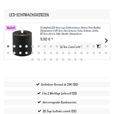
LED-ECHTWACHSKERZEN
Countryfield LED-Kerze Lyon Echtwachskerze Dimmer Timer Rustikal
Neuheit
Stumpenkerze S Ø7.5cm x 8cm Schwarz
, Farbe: Schwarz
, Größe:
Ø7.5cm x 8cm S
, Style | Muster: Stumpenkerze
9,90 € *
In den Warenkorb
Kostenloser Versand ab 29€ (DE)
1 bis 2 Werktage Lieferzeit (DE)
Hervorragender Kundenservice
30 Tage kostenlos zurück (DE)