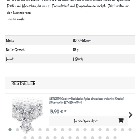
Treffen mit Menschen, die sich zu Freundschaft und Kooperation entwickeln. Jetzt wollen wir
dich kennenlernen.
-moshi moshi
Technisches
Wert
Maße
10×10×60mm
Merkmal
Netto-Gewicht
18 g
Inhalt
1 Stück
BESTSELLER
KERSTEN Outdoor-Tischdecke Spitze abwischbar wetterfest 'Crochet'
Klöppelspitze 137x180cm Weiß
19,90 € *
In den Warenkorb