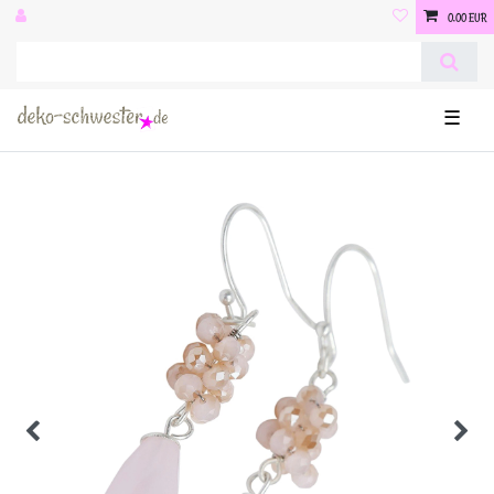
0,00 EUR
☰