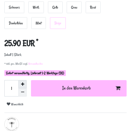
Schwarz
Weiß
Gelb
Grau
Rosé
Dunkelblau
Mint
Beige
*
25,90 EUR
Inhalt
1
Stück
* inkl. ges. MwSt. zzgl.
Versandkosten
Sofort versandfertig, Lieferzeit 1-2 Werktage (DE)
In den Warenkorb
Wunschliste