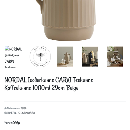
NORDAL Isolierkanne CARVI Teekanne
Kaffeekanne 1000ml 29cm
Beige
Artikelnummer :
7984
GTIN/EAN :
5708309183138
Farbe:
Beige