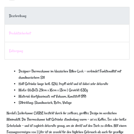
Beschreibung
Produktsicherheit
Entsorgung
Designer-Thermoskanne im klassischen Rillen-Look – verbindet Funktionalität mit
skandinavischem Stil
Hält Getränke lange heiß (12h), tropft nicht und ist dabei sehr dekorativ
Maße (HxBxT): 29cm x 16cm x 13cm | Gewicht: 630g
Material: Hartglaseinsatz mit Vakuum, Kunststoff (PP)
Stilrichtung: Skandinavisch, Retro, Vintage
Nordal's Isolierkanne CARVI besticht durch ihr zeitloses, gerilltes Design im nordischen
Minimalstil. Die Thermoskanne hält Getränke stundenlang warm – sei es Kaffee, Tee oder heiße
Schokolade – und ist zugleich dekorativ genug, um sie direkt auf den Tisch zu stellen. Mit einem
Fassungsvermögen von 1 Liter ist sie sowohl für den täglichen Gebrauch als auch für gesellige