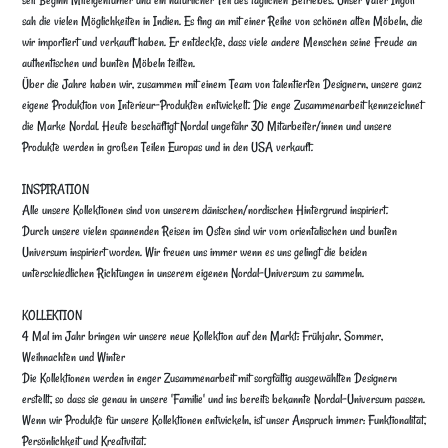
sah die vielen Möglichkeiten in Indien. Es fing an mit einer Reihe von schönen alten Möbeln, die
wir importiert und verkauft haben. Er entdeckte, dass viele andere Menschen seine Freude an
authentischen und bunten Möbeln teilten.
Über die Jahre haben wir, zusammen mit einem Team von talentierten Designern, unsere ganz
eigene Produktion von Interieur-Produkten entwickelt. Die enge Zusammenarbeit kennzeichnet
die Marke Nordal. Heute beschäftigt Nordal ungefähr 30 Mitarbeiter/innen und unsere
Produkte werden in großen Teilen Europas und in den USA verkauft.
INSPIRATION
Alle unsere Kollektionen sind von unserem dänischen/nordischen Hintergrund inspiriert.
Durch unsere vielen spannenden Reisen im Osten sind wir vom orientalischen und bunten
Universum inspiriert worden. Wir freuen uns immer wenn es uns gelingt die beiden
unterschiedlichen Richtungen in unserem eigenen Nordal-Universum zu sammeln.
KOLLEKTION
4 Mal im Jahr bringen wir unsere neue Kollektion auf den Markt: Frühjahr, Sommer,
Weihnachten und Winter
Die Kollektionen werden in enger Zusammenarbeit mit sorgfältig ausgewählten Designern
erstellt, so dass sie genau in unsere 'Familie' und ins bereits bekannte Nordal-Universum passen.
Wenn wir Produkte für unsere Kollektionen entwickeln, ist unser Anspruch immer: Funktionalität,
Persönlichkeit und Kreativität.