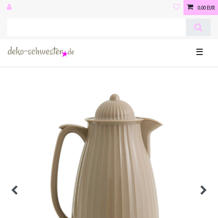
0,00 EUR
☰