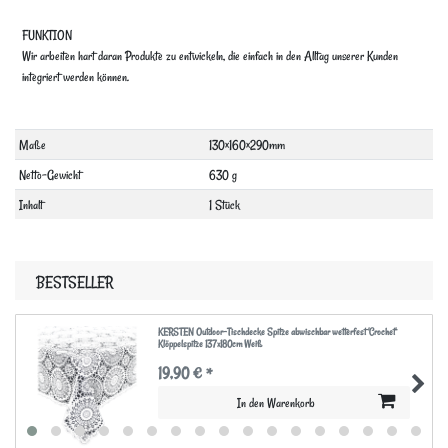
FUNKTION
Wir arbeiten hart daran Produkte zu entwickeln, die einfach in den Alltag unserer Kunden
integriert werden können.
Technisches
Wert
Maße
130×160×290mm
Merkmal
Netto-Gewicht
630 g
Inhalt
1 Stück
BESTSELLER
KERSTEN Outdoor-Tischdecke Spitze abwischbar wetterfest 'Crochet'
Klöppelspitze 137x180cm Weiß
19,90 € *
In den Warenkorb