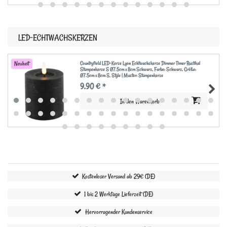
LED-ECHTWACHSKERZEN
Countryfield LED-Kerze Lyon Echtwachskerze Dimmer Timer Rustikal
Neuheit
Stumpenkerze S Ø7.5cm x 8cm Schwarz
, Farbe: Schwarz
, Größe:
Ø7.5cm x 8cm S
, Style | Muster: Stumpenkerze
9,90 € *
In den Warenkorb
Kostenloser Versand ab 29€ (DE)
1 bis 2 Werktage Lieferzeit (DE)
Hervorragender Kundenservice