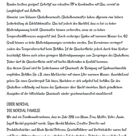
Runden bestens geeignet. Gefertigt aus robustem PP in Kombination mit Glas, vereint sie
Langlebigkeit und Ästhetik.
Hinweise zum Vakuum-Glaskolbeneinsatz: Glaskolbeneinsätze haben allgemein eine höhere
Isolierleistung als Edelstahleinsätze. Glas hat jedoch den Nachteil, dass es bei zu hoher
Materialspannung bricht. Glaseinsätze können zerbersten, wenn sie zu hohen
Temperaturdifferenzen ausgesetzt sind. Durch vorheriges Spülen mit warmem Wasser (ca. 40
Grad) können zu hohe Materialspannungen vermieden werden. Das Vorwärmen verringert
zudem den Temperaturverlust beim Befüllen. Ist die Glasoberfläche jedoch durch feine Kratzer
beschädigt, führen auch schon geringere Materialspannungen zum Zerspringen des Glaskolbens.
Daher darf die Glasoberfläche nicht mit harten Materialien in Kontakt kommen.
Aus diesem Grund wird für Isolierkannen mit Glaseinsatz die Reinigung mit Spülmaschinentab
empfohlen: Befüllen Sie z.B. einen Meßbecher mit einem Liter warmem Wasser. Anschließend
geben Sie einen Geschirrspül-Tab hinzu. Nachdem er sich aufgelöst hat, befüllen Sie den
Glaskolben vollständig und lassen das Spülwasser über Nacht einwirken. Nach gründlichem
Ausspülen ist der blitzeblanke Glaseinsatz wieder geschmacksneutral einsatzbereit.
ÜBER NORDAL
DIE NORDAL FAMILIE
Wir sind ein Familienunternehmen, dass im Jahr 1991 von Mann, Frau, Mutter, Vater, Annie,
Ingolf Nordal gegründet wurde. Signe Nordal Madsen, Creative Director und
Produktentwickler, und Mads Nordal Petersen, Geschäftsführer und Vertriebsleiter waren fast
seit Beginn Miteigentümer und ein natürlicher Teil des täglichen Betriebes. Unser Vater Ingolf