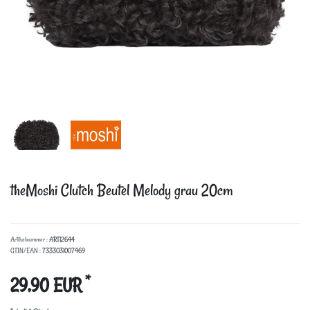
theMoshi Clutch Beutel Melody grau 20cm
Artikelnummer :
ART12644
GTIN/EAN :
7333031007469
*
29,90 EUR