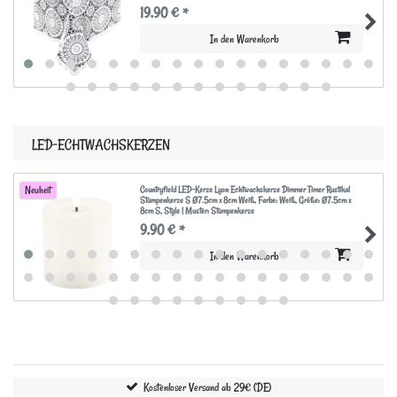
19,90 € *
In den Warenkorb
LED-ECHTWACHSKERZEN
Countryfield LED-Kerze Lyon Echtwachskerze Dimmer Timer Rustikal
Neuheit
Stumpenkerze S Ø7.5cm x 8cm Weiß
, Farbe: Weiß
, Größe: Ø7.5cm x
8cm S
, Style | Muster: Stumpenkerze
9,90 € *
In den Warenkorb
Kostenloser Versand ab 29€ (DE)