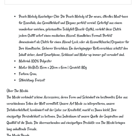
Pouch Melody Kuscheliger Chic Die Pouch Melody ist Ihr neues, stilvolles Must-have
für Essentials, das Gemütlichkeit und Eleganz perfekt vereint. Gefertigt aus einem
wunderbar weichen, gekräuselten Teddyfell (Bouclé-Optik), verleiht diese Clutch
jedem Outfit sofort einen modischen Akzent. Handliches Format: Perfekt
dimensioniert als Clutch für einen Abend-Look oder als Kosmetiktasche/Organizer für
Ihre Handtasche. Sicherer Verschluss: Ein durchgängiger Reißverschluss schützt den
Inhalt sicher, damit Smartphone, Schlüssel und Make-up immer gut verwahrt sind.
Material: 100% Polyester
Maße (HxBxT): 15cm x 20cm x 6cm | Gewicht: 80g
Farben: Grau,
Stilrichtung: Freizeit
Über The Moshi:
The Moshi verbindet schöne Accessoires, deren Form und Schönheit ein bestimmtes Erbe aus
verschiedenen Teilen der Welt vermittelt. Unsere Art Mode zu interpretieren, unsere
Detailverliebtheit, kombiniert mit der Liebe zur Kreativität, macht es Ihnen leicht, Ihre
einzigartige Persönlichkeit zu betonen. Das Individuum ist unsere Quelle der Inspiration und
Qualität ist die Basis. Die überraschenden und einzigartigen Produkte von The Moshi bringen
lang anhaltende Freude.
The Moshi People