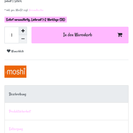
Inhalt
1
Stück
* inkl. ges. MwSt. zzgl.
Versandkosten
Sofort versandfertig, Lieferzeit 1-2 Werktage (DE)
In den Warenkorb
Wunschliste
Beschreibung
Produktsicherheit
Entsorgung