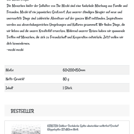
Die Menschen hinter der Initiative von The Moshi sind eine funkelnde Mischung aus Familie und
Freunden. Moshi ist ein japanisches Grußwort. Aus unserer ständigen Neugier auf neue und
unerwartete Dinge sind zahlreiche Abenteuer auf der ganzen Welt entstanden. Inspirationen
werden aus abwechslungsreichen Umgebungen und Kulturen gesammelt. Wir finden Dinge, die
wir lieben und die unsere Kreativität erwecken. Während unserer Reisen haben wir spannende
Treffen mit Menschen, die sich zu Freundschaft und Kooperation entwickeln. Jetzt wollen wir
dich kennenlernen.
-moshi moshi
Technisches
Wert
Maße
60×200×150mm
Merkmal
Netto-Gewicht
80 g
Inhalt
1 Stück
BESTSELLER
KERSTEN Outdoor-Tischdecke Spitze abwischbar wetterfest 'Crochet'
Klöppelspitze 137x180cm Weiß