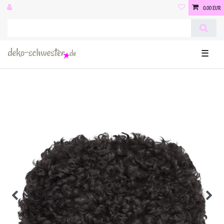
0,00 EUR
☰