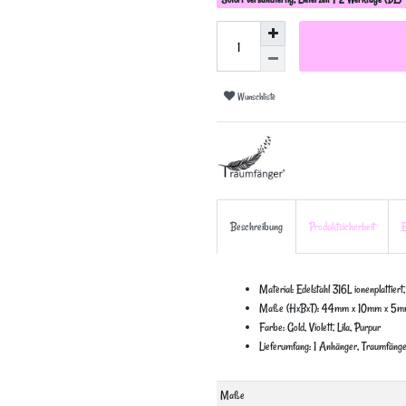
Wunschliste
Beschreibung
Produktsicherheit
E
Material: Edelstahl 316L ionenplattiert
Maße (HxBxT): 44mm x 10mm x 5
Farbe: Gold, Violett, Lila, Purpur
Lieferumfang: 1 Anhänger, Traumfän
Technisches
Wert
Maße