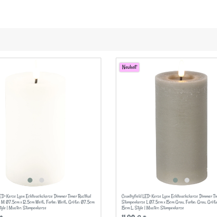
Neuheit
LED-Kerze Lyon Echtwachskerze Dimmer Timer Rustikal
Countryfield LED-Kerze Lyon Echtwachskerze Dimmer Tim
 M Ø7.5cm x 12.5cm Weiß
, Farbe: Weiß
, Größe: Ø7.5cm
Stumpenkerze L Ø7.5cm x 15cm Grau
, Farbe: Grau
, Größ
Style | Muster: Stumpenkerze
15cm L
, Style | Muster: Stumpenkerze