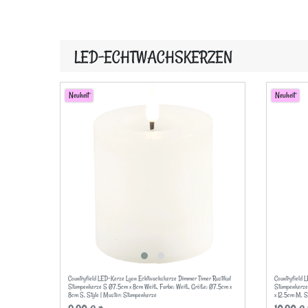
LED-ECHTWACHSKERZEN
Neuheit
Neuheit
Countryfield LED-Kerze Lyon Echtwachskerze Dimmer Timer Rustikal
Countryfield 
Stumpenkerze S Ø7.5cm x 8cm Weiß
, Farbe: Weiß
, Größe: Ø7.5cm x
Stumpenkerze
8cm S
, Style | Muster: Stumpenkerze
x 12.5cm M
, 