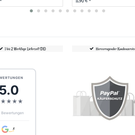
*
11,90 € *
1 bis 2 Werktage Lieferzeit (DE)
Hervorragender Kundenservic
WERTUNGEN
5.0
★
★
★
★
★
 Bewertungen