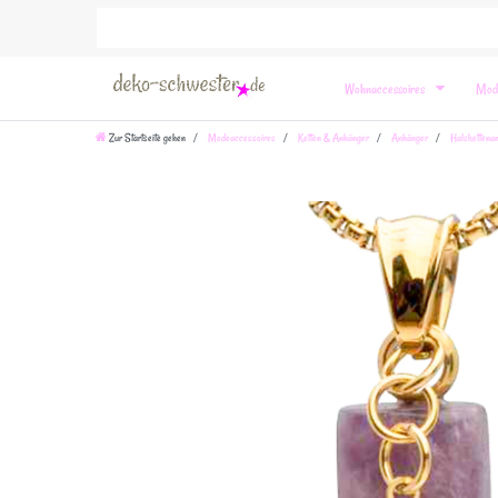
Wohnaccessoires
Mod
Zur Startseite gehen
Modeaccessoires
Ketten & Anhänger
Anhänger
Halskettena