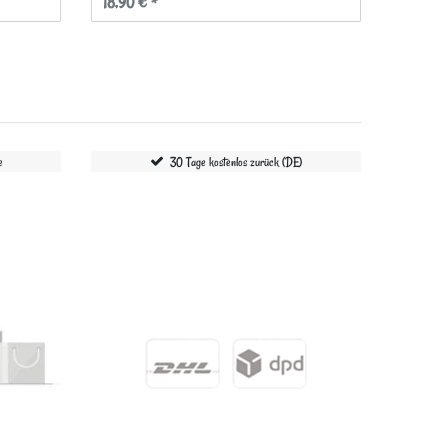
18,90 € *
9,90 € 
e
30 Tage kostenlos zurück (DE)