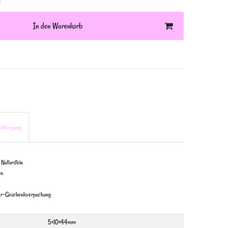
In den Warenkorb
ntsorgung
, Naturstein
mm
ger-Geschenkverpackung
5×10×44mm