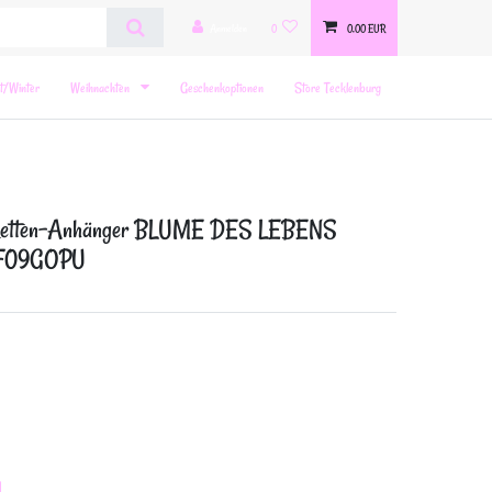
Anmelden
0
0,00 EUR
t/Winter
Weihnachten
Geschenkoptionen
Store Tecklenburg
sketten-Anhänger BLUME DES LEBENS
t TF09GOPU