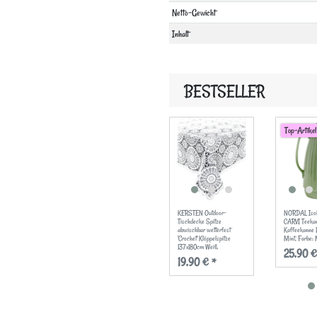
Merkmal
Netto-Gewicht
Inhalt
BESTSELLER
Top-Artikel
KERSTEN Outdoor-
NORDAL Isol
Tischdecke Spitze
CARVI Teeka
abwischbar wetterfest
Kaffeekanne
'Crochet' Klöppelspitze
Mint
, Farbe: 
137x180cm Weiß
25,90 €
19,90 € *