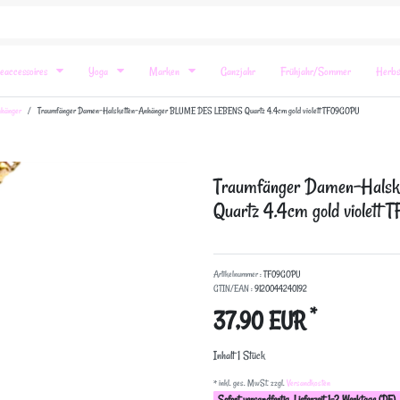
eaccessoires
Yoga
Marken
Ganzjahr
Frühjahr/Sommer
Herbs
nhänger
Traumfänger Damen-Halsketten-Anhänger BLUME DES LEBENS Quartz 4.4cm gold violett TF09GOPU
Traumfänger Damen-Hal
Quartz 4.4cm gold violet
Artikelnummer :
TF09GOPU
GTIN/EAN :
9120044240192
*
37,90 EUR
Inhalt
1
Stück
* inkl. ges. MwSt. zzgl.
Versandkosten
Sofort versandfertig, Lieferzeit 1-2 Werktage (DE)