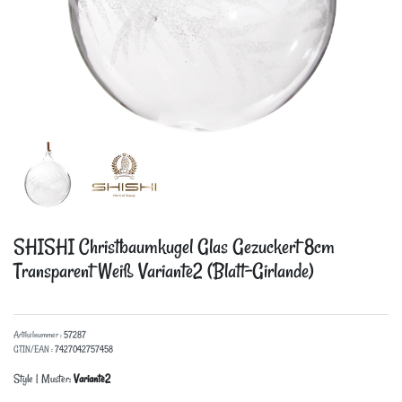
SHISHI Christbaumkugel Glas Gezuckert 8cm
Transparent Weiß
Variante2 (Blatt-Girlande)
Artikelnummer :
57287
GTIN/EAN :
7427042757458
Style | Muster:
Variante2