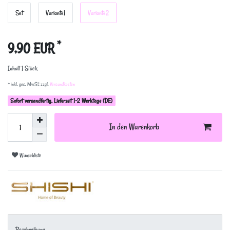
Set
Variante1
Variante2
*
9,90 EUR
Inhalt
1
Stück
* inkl. ges. MwSt. zzgl.
Versandkosten
Sofort versandfertig, Lieferzeit 1-2 Werktage (DE)
In den Warenkorb
Wunschliste
Beschreibung