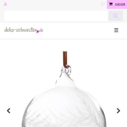
0,00 EUR
☰