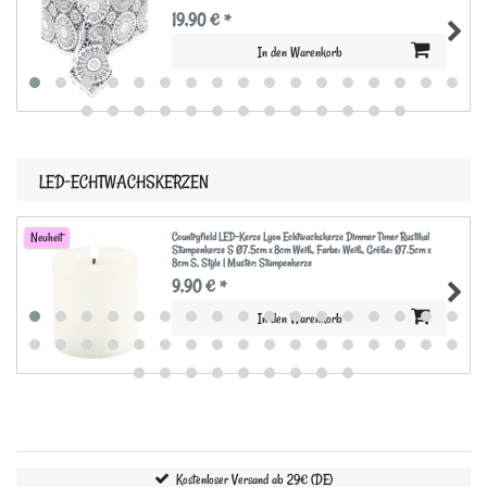
19,90 € *
In den Warenkorb
LED-ECHTWACHSKERZEN
Countryfield LED-Kerze Lyon Echtwachskerze Dimmer Timer Rustikal
Neuheit
Stumpenkerze S Ø7.5cm x 8cm Weiß
, Farbe: Weiß
, Größe: Ø7.5cm x
8cm S
, Style | Muster: Stumpenkerze
9,90 € *
In den Warenkorb
Kostenloser Versand ab 29€ (DE)