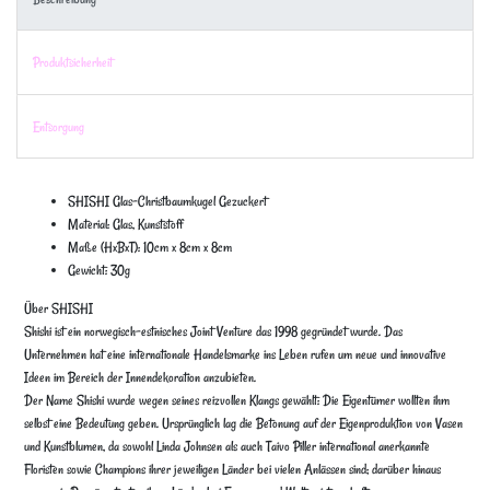
Produktsicherheit
Entsorgung
SHISHI Glas-Christbaumkugel Gezuckert
Material: Glas, Kunststoff
Maße (HxBxT): 10cm x 8cm x 8cm
Gewicht: 30g
Über SHISHI
Shishi ist ein norwegisch-estnisches Joint Venture das 1998 gegründet wurde. Das
Unternehmen hat eine internationale Handelsmarke ins Leben rufen um neue und innovative
Ideen im Bereich der Innendekoration anzubieten.
Der Name Shishi wurde wegen seines reizvollen Klangs gewählt: Die Eigentümer wollten ihm
selbst eine Bedeutung geben. Ursprünglich lag die Betonung auf der Eigenproduktion von Vasen
und Kunstblumen, da sowohl Linda Johnsen als auch Taivo Piller international anerkannte
Floristen sowie Champions ihrer jeweiligen Länder bei vielen Anlässen sind; darüber hinaus