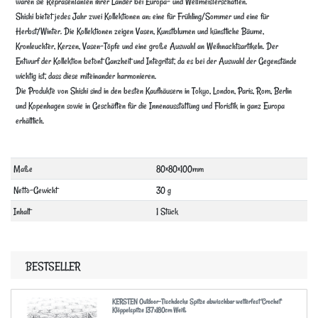
waren sie Repräsentanten ihrer Länder bei Europa- und Weltmeisterschaften.
Shishi bietet jedes Jahr zwei Kollektionen an: eine für Frühling/Sommer und eine für
Herbst/Winter. Die Kollektionen zeigen Vasen, Kunstblumen und künstliche Bäume,
Kronleuchter, Kerzen, Vasen-Töpfe und eine große Auswahl an Weihnachtsartikeln. Der
Entwurf der Kollektion betont Ganzheit und Integrität, da es bei der Auswahl der Gegenstände
wichtig ist, dass diese miteinander harmonieren.
Die Produkte von Shishi sind in den besten Kaufhäusern in Tokyo, London, Paris, Rom, Berlin
und Kopenhagen sowie in Geschäften für die Innenausstattung und Floristik in ganz Europa
erhältlich.
Technisches
Wert
Maße
80×80×100mm
Merkmal
Netto-Gewicht
30 g
Inhalt
1 Stück
BESTSELLER
KERSTEN Outdoor-Tischdecke Spitze abwischbar wetterfest 'Crochet'
Klöppelspitze 137x180cm Weiß