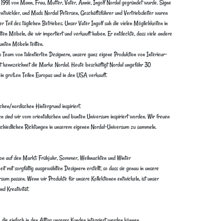
 1991 von Mann, Frau, Mutter, Vater, Annie, Ingolf Nordal gegründet wurde. Signe
ntwickler, und Mads Nordal Petersen, Geschäftsführer und Vertriebsleiter waren
er Teil des täglichen Betriebes. Unser Vater Ingolf sah die vielen Möglichkeiten in
lten Möbeln, die wir importiert und verkauft haben. Er entdeckte, dass viele andere
nten Möbeln teilten.
Team von talentierten Designern, unsere ganz eigene Produktion von Interieur-
t kennzeichnet die Marke Nordal. Heute beschäftigt Nordal ungefähr 30
in großen Teilen Europas und in den USA verkauft.
chen/nordischen Hintergrund inspiriert.
 sind wir vom orientalischen und bunten Universum inspiriert worden. Wir freuen
rschiedlichen Richtungen in unserem eigenen Nordal-Universum zu sammeln.
tion auf den Markt: Frühjahr, Sommer, Weihnachten und Winter
 mit sorgfältig ausgewählten Designern erstellt, so dass sie genau in unsere
rsum passen. Wenn wir Produkte für unsere Kollektionen entwickeln, ist unser
nd Kreativität.
 die einfach in den Alltag unserer Kunden integriert werden können.