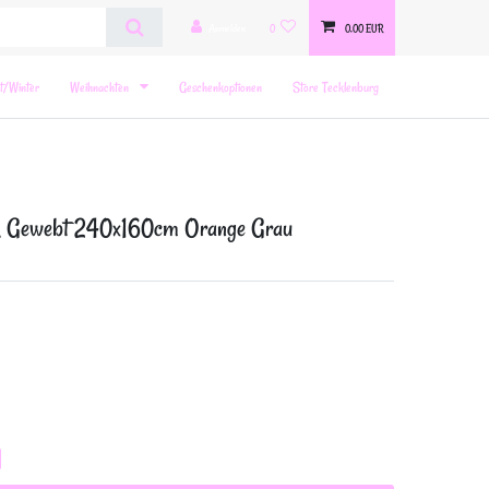
Anmelden
0
0,00 EUR
t/Winter
Weihnachten
Geschenkoptionen
Store Tecklenburg
Gewebt 240x160cm Orange Grau