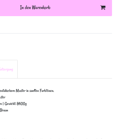
In den Warenkorb
ntsorgung
ientalischem Muster in sanften Farbtönen.
ster
m | Gewicht: 8400g
 Braun