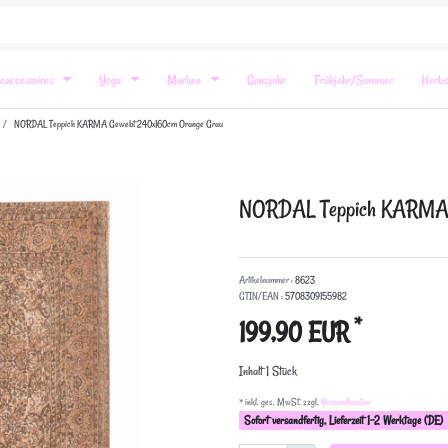
eaccessoires
Yoga
Marken
Ganzjahr
Frühjahr/Sommer
Herbs
NORDAL Teppich KARMA Gewebt 240x160cm Orange Grau
NORDAL Teppich KARMA 
Artikelnummer :
8623
GTIN/EAN :
5708309155982
*
199,90 EUR
Inhalt
1
Stück
* inkl. ges. MwSt. zzgl.
Versandkosten
Sofort versandfertig, Lieferzeit 1-2 Werktage (DE)