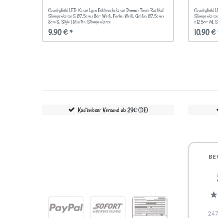
Countryfield LED-Kerze Lyon Echtwachskerze Dimmer Timer Rustikal
Countryfield 
Stumpenkerze S Ø7.5cm x 8cm Weiß
, Farbe: Weiß
, Größe: Ø7.5cm x
Stumpenkerze
8cm S
, Style | Muster: Stumpenkerze
x 12.5cm M
, 
9,90 € *
10,90 € 
Kostenloser Versand ab 29€ (DE)
BE
247