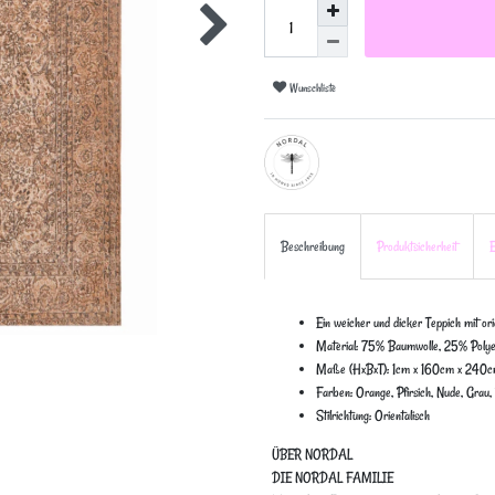
Wunschliste
Beschreibung
Produktsicherheit
E
Ein weicher und dicker Teppich mit or
Material: 75% Baumwolle, 25% Polye
Maße (HxBxT): 1cm x 160cm x 240c
Farben: Orange, Pfirsich, Nude, Grau,
Stilrichtung: Orientalisch
ÜBER NORDAL
DIE NORDAL FAMILIE