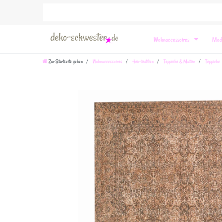
Wohnaccessoires
Mod
Zur Startseite gehen
Wohnaccessoires
Heimtextilien
Teppiche & Matten
Teppiche