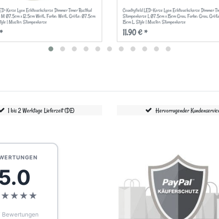
LED-Kerze Lyon Echtwachskerze Dimmer Timer Rustikal
Countryfield LED-Kerze Lyon Echtwachskerze Dimmer Tim
 M Ø7.5cm x 12.5cm Weiß
, Farbe: Weiß
, Größe: Ø7.5cm
Stumpenkerze L Ø7.5cm x 15cm Grau
, Farbe: Grau
, Größ
Style | Muster: Stumpenkerze
15cm L
, Style | Muster: Stumpenkerze
*
11,90 € *
1 bis 2 Werktage Lieferzeit (DE)
Hervorragender Kundenservic
WERTUNGEN
5.0
★
★
★
★
★
 Bewertungen