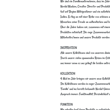
Wir sind ein Familienunternehmen, dass im Jahr
Nordal Madsen, Creative Director und Produkte
fast seit Beginn Miteigentümer und ein natürlich
Indien. Es fing an mit einer Reihe von schönen a
Menschen seine Freude an authentischen und bu
Über die Jahre haben wir, zusammen mit einem 
Produkten entwickelt. Die enge Zusammenarbei
Mitarbeiter/innen und unsere Produkte werden 
INSPIRATION
Alle unsere Kollektionen sind von unserem dänis
Durch unsere vielen spannenden Reisen im Osten
uns immer wenn es uns gelingt die beiden unte
KOLLEKTION
4 Mal im Jahr bringen wir unsere neue Kollek
Die Kollektionen werden in enger Zusammenarbeit
'Familie' und ins bereits bekannte Nordal-Unive
Anspruch immer: Funktionalität, Persönlichkeit u
FUNKTION
Wir arbeiten hart daran Produkte zu entwickeln,