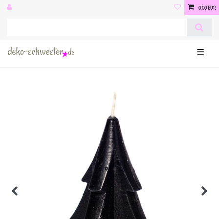
0,00 EUR
☰