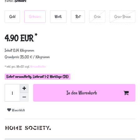
Farbe:
Schwarz
Gold
Schwarz
Weiß
Rot
Grün
Grau-Braun
*
4,90 EUR
Inhalt
0,14
Kilogramm
Grundpreis
35,00 € / Kilogramm
* inkl. ges. MwSt. zzgl.
Versandkosten
Sofort versandfertig, Lieferzeit 1-2 Werktage (DE)
In den Warenkorb
Wunschliste