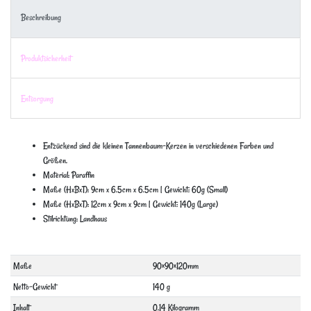
Beschreibung
Produktsicherheit
Entsorgung
Entzückend sind die kleinen Tannenbaum-Kerzen in verschiedenen Farben und
Größen.
Material: Paraffin
Maße (HxBxT): 9cm x 6.5cm x 6.5cm | Gewicht: 60g (Small)
Maße (HxBxT): 12cm x 9cm x 9cm | Gewicht: 140g (Large)
Stilrichtung: Landhaus
Technisches
Wert
Maße
90×90×120mm
Merkmal
Netto-Gewicht
140 g
Inhalt
0.14 Kilogramm