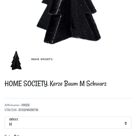
HOME SOCIETY. Kerze Baum
M Schwarz
Artikelnummer :
690212
GTIN/EAN :
8720246038736
GRÖSSE