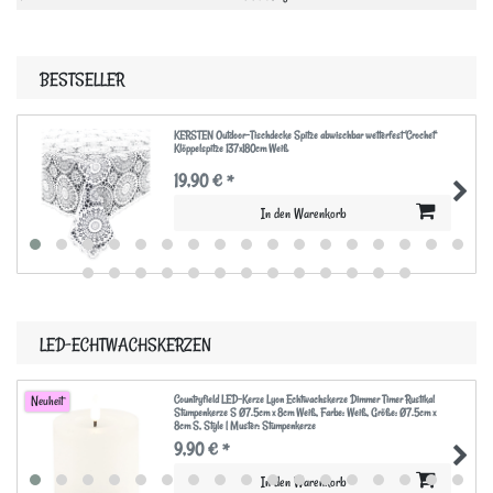
BESTSELLER
KERSTEN Outdoor-Tischdecke Spitze abwischbar wetterfest 'Crochet'
Klöppelspitze 137x180cm Weiß
19,90 € *
In den Warenkorb
LED-ECHTWACHSKERZEN
Countryfield LED-Kerze Lyon Echtwachskerze Dimmer Timer Rustikal
Neuheit
Stumpenkerze S Ø7.5cm x 8cm Weiß
, Farbe: Weiß
, Größe: Ø7.5cm x
8cm S
, Style | Muster: Stumpenkerze
9,90 € *
In den Warenkorb