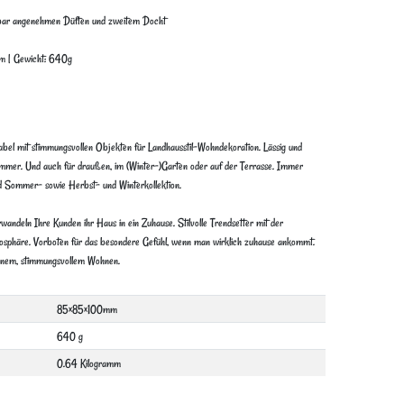
rbar angenehmen Düften und zweitem Docht
m | Gewicht: 640g
abel mit stimmungsvollen Objekten für Landhausstil-Wohndekoration. Lässig und
immer. Und auch für draußen, im (Winter-)Garten oder auf der Terrasse. Immer
nd Sommer- sowie Herbst- und Winterkollektion.
andeln Ihre Kunden ihr Haus in ein Zuhause. Stilvolle Trendsetter mit der
osphäre. Vorboten für das besondere Gefühl, wenn man wirklich zuhause ankommt.
rnem, stimmungsvollem Wohnen.
85×85×100mm
640 g
0.64 Kilogramm