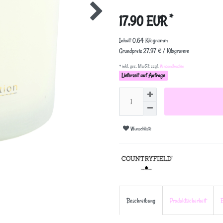
*
17,90 EUR
Inhalt
0,64
Kilogramm
Grundpreis
27,97 € / Kilogramm
* inkl. ges. MwSt. zzgl.
Versandkosten
Lieferzeit auf Anfrage
Wunschliste
Beschreibung
Produktsicherheit
E