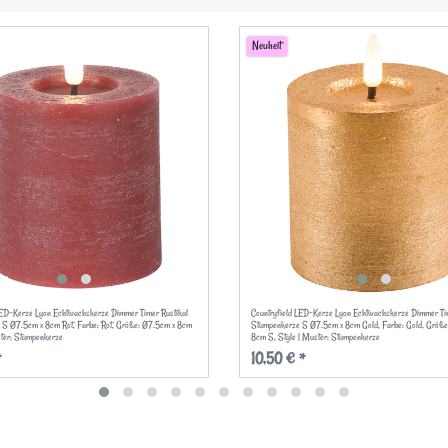
Neuheit
LED-Kerze Lyon Echtwachskerze Dimmer Timer Rustikal
Countryfield LED-Kerze Lyon Echtwachskerze Dimmer Tim
 S Ø7.5cm x 8cm Rot
, Farbe: Rot
, Größe: Ø7.5cm x 8cm
Stumpenkerze S Ø7.5cm x 8cm Gold
, Farbe: Gold
, Größ
ster: Stumpenkerze
8cm S
, Style | Muster: Stumpenkerze
*
10,50 € *