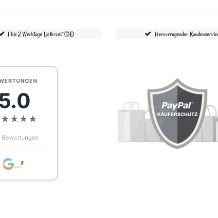
1 bis 2 Werktage Lieferzeit (DE)
Hervorragender Kundenservic
WERTUNGEN
5.0
★
★
★
★
★
 Bewertungen