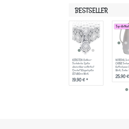
BESTSELLER
Top-Artikel
KERSTEN Outdoor-
NORDAL Isol
Tischdecke Spitze
CARVI Teeka
abwischbar wetterfest
Kaffeekanne
'Crochet' Klöppelspitze
Weiß
, Farbe:
137x180cm Weiß
25,90 €
19,90 € *