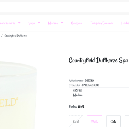
eaccessoires
Yoga
Marken
Ganzjahr
Frühjahr/Sommer
Herbs
Countryfield Duftkerze
Countryfield Duftkerze
Spa
Artikelnummer :
766380
GTIN/EAN :
8718317663802
GRÖSSE
Farbe:
Weiß
Gold
Weiß
Gelb