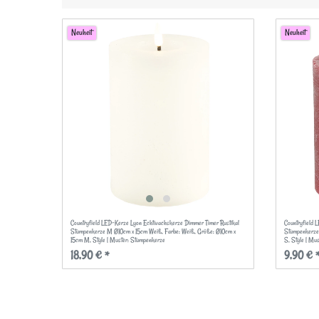
Neuheit
Neuheit
Countryfield LED-Kerze Lyon Echtwachskerze Dimmer Timer Rustikal
Countryfield 
Stumpenkerze M Ø10cm x 15cm Weiß
, Farbe: Weiß
, Größe: Ø10cm x
Stumpenkerze
15cm M
, Style | Muster: Stumpenkerze
S
, Style | Mu
18,90 € *
9,90 € 