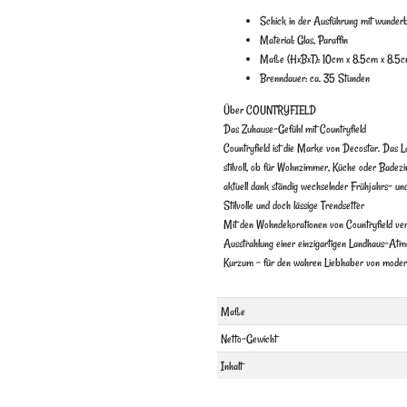
Schick in der Ausführung mit wunde
Material: Glas, Paraffin
Maße (HxBxT): 10cm x 8.5cm x 8.5c
Brenndauer: ca. 35 Stunden
Über COUNTRYFIELD
Das Zuhause-Gefühl mit Countryfield
Countryfield ist die Marke von Decostar. Das L
stilvoll, ob für Wohnzimmer, Küche oder Badez
aktuell dank ständig wechselnder Frühjahrs- u
Stilvolle und doch lässige Trendsetter
Mit den Wohndekorationen von Countryfield verw
Ausstrahlung einer einzigartigen Landhaus-Atm
Kurzum – für den wahren Liebhaber von mode
Technisches
Wert
Maße
Merkmal
Netto-Gewicht
Inhalt