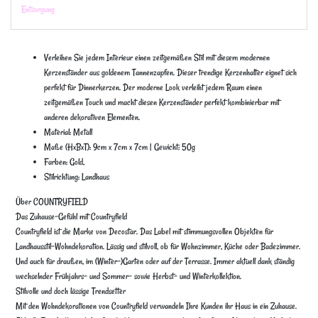
Entsorgung
Verleihen Sie jedem Interieur einen zeitgemäßen Stil mit diesem modernen
Kerzenständer aus goldenem Tannenzapfen. Dieser trendige Kerzenhalter eignet sich
perfekt für Dinnerkerzen. Der moderne Look verleiht jedem Raum einen
zeitgemäßen Touch und macht diesen Kerzenständer perfekt kombinierbar mit
anderen dekorativen Elementen.
Material: Metall
Maße (HxBxT): 9cm x 7cm x 7cm | Gewicht: 50g
Farben: Gold,
Stilrichtung: Landhaus
Über COUNTRYFIELD
Das Zuhause-Gefühl mit Countryfield
Countryfield ist die Marke von Decostar. Das Label mit stimmungsvollen Objekten für
Landhausstil-Wohndekoration. Lässig und stilvoll, ob für Wohnzimmer, Küche oder Badezimmer.
Und auch für draußen, im (Winter-)Garten oder auf der Terrasse. Immer aktuell dank ständig
wechselnder Frühjahrs- und Sommer- sowie Herbst- und Winterkollektion.
Stilvolle und doch lässige Trendsetter
Mit den Wohndekorationen von Countryfield verwandeln Ihre Kunden ihr Haus in ein Zuhause.