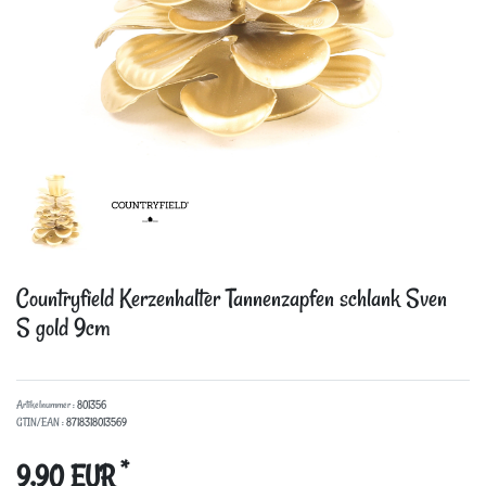
Countryfield Kerzenhalter Tannenzapfen schlank Sven
S gold 9cm
Artikelnummer :
801356
GTIN/EAN :
8718318013569
*
9,90 EUR