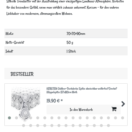
Stilvolle Trendsetter mit der Ausstrahlung einer einzigartigen Landhaus-Atmosphäre. Vorboten
für das besondere Gefühl, wenn man wirklich zuhause ankommt. Kurzum – für den wahren
Liebhaber von modernem, stimmungsvollem Wohnen.
Technisches
Wert
Maße
70×70×90mm
Merkmal
Netto-Gewicht
50 g
Inhalt
1 Stück
BESTSELLER
KERSTEN Outdoor-Tischdecke Spitze abwischbar wetterfest 'Crochet'
Klöppelspitze 137x180cm Weiß
19,90 € *
In den Warenkorb