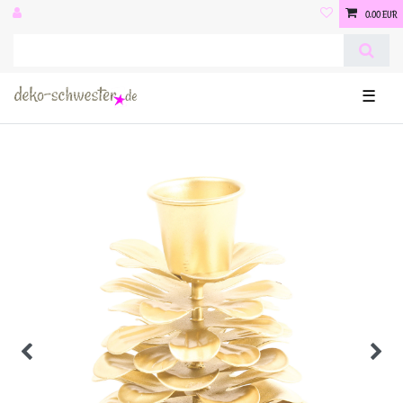
0,00 EUR
☰