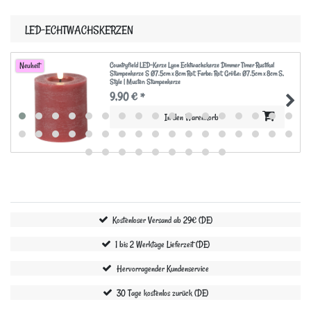
LED-ECHTWACHSKERZEN
Countryfield LED-Kerze Lyon Echtwachskerze Dimmer Timer Rustikal
Neuheit
Stumpenkerze S Ø7.5cm x 8cm Rot
, Farbe: Rot
, Größe: Ø7.5cm x 8cm S
,
Style | Muster: Stumpenkerze
9,90 € *
In den Warenkorb
Kostenloser Versand ab 29€ (DE)
1 bis 2 Werktage Lieferzeit (DE)
Hervorragender Kundenservice
30 Tage kostenlos zurück (DE)