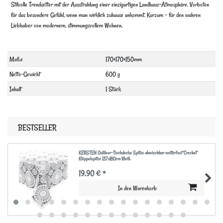
Stilvolle Trendsetter mit der Ausstrahlung einer einzigartigen Landhaus-Atmosphäre. Vorboten
für das besondere Gefühl, wenn man wirklich zuhause ankommt. Kurzum – für den wahren
Liebhaber von modernem, stimmungsvollem Wohnen.
Technisches
Wert
Maße
170×170×150mm
Merkmal
Netto-Gewicht
600 g
Inhalt
1 Stück
BESTSELLER
KERSTEN Outdoor-Tischdecke Spitze abwischbar wetterfest 'Crochet'
Klöppelspitze 137x180cm Weiß
19,90 € *
In den Warenkorb