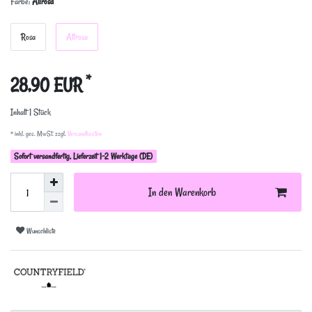
Farbe:
Altrosa
Rosa
Altrosa
*
28,90 EUR
Inhalt
1
Stück
* inkl. ges. MwSt. zzgl.
Versandkosten
Sofort versandfertig, Lieferzeit 1-2 Werktage (DE)
In den Warenkorb
Wunschliste