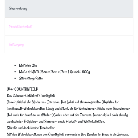
Beschreibung
Produktsicherheit
Entsorgung
Material: Glas
Maße (HxBxT): 15cm x 17cm x 17cm | Gewicht: 600g
Stilrichtung: Retro
Über COUNTRYFIELD
Das Zuhause-Gefühl mit Countryfield
Countryfield ist die Marke von Decostar. Das Label mit stimmungsvollen Objekten für
Landhausstil-Wohndekoration. Lässig und stilvoll, ob für Wohnzimmer, Küche oder Badezimmer.
Und auch für draußen, im (Winter-)Garten oder auf der Terrasse. Immer aktuell dank ständig
wechselnder Frühjahrs- und Sommer- sowie Herbst- und Winterkollektion.
Stilvolle und doch lässige Trendsetter
Mit den Wohndekorationen von Countryfield verwandeln Ihre Kunden ihr Haus in ein Zuhause.