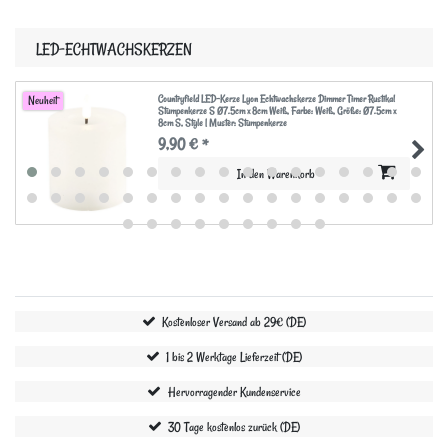
LED-ECHTWACHSKERZEN
Countryfield LED-Kerze Lyon Echtwachskerze Dimmer Timer Rustikal
Neuheit
Stumpenkerze S Ø7.5cm x 8cm Weiß
, Farbe: Weiß
, Größe: Ø7.5cm x
8cm S
, Style | Muster: Stumpenkerze
9,90 € *
In den Warenkorb
Kostenloser Versand ab 29€ (DE)
1 bis 2 Werktage Lieferzeit (DE)
Hervorragender Kundenservice
30 Tage kostenlos zurück (DE)