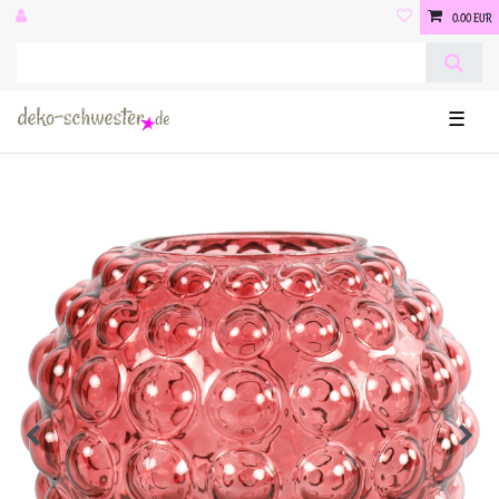
0,00 EUR
☰