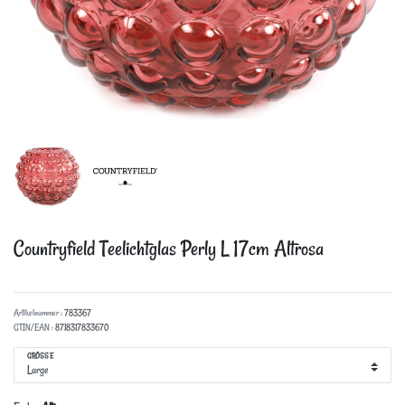
Countryfield Teelichtglas Perly
L 17cm Altrosa
Artikelnummer :
783367
GTIN/EAN :
8718317833670
GRÖSSE