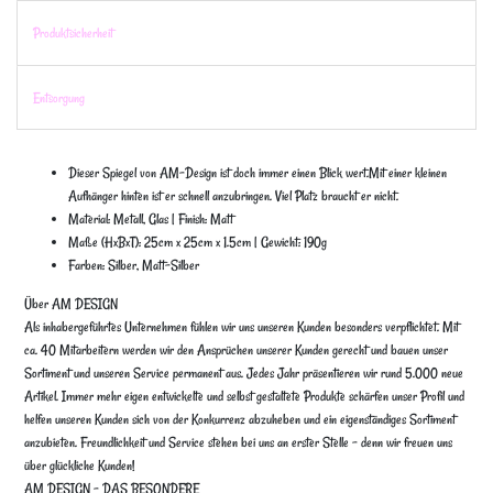
Produktsicherheit
Entsorgung
Dieser Spiegel von AM-Design ist doch immer einen Blick wert.Mit einer kleinen
Aufhänger hinten ist er schnell anzubringen. Viel Platz braucht er nicht.
Material: Metall, Glas | Finish: Matt
Maße (HxBxT): 25cm x 25cm x 1.5cm | Gewicht: 190g
Farben: Silber, Matt-Silber
Über AM DESIGN
Als inhabergeführtes Unternehmen fühlen wir uns unseren Kunden besonders verpflichtet. Mit
ca. 40 Mitarbeitern werden wir den Ansprüchen unserer Kunden gerecht und bauen unser
Sortiment und unseren Service permanent aus. Jedes Jahr präsentieren wir rund 5.000 neue
Artikel. Immer mehr eigen entwickelte und selbst gestaltete Produkte schärfen unser Profil und
helfen unseren Kunden sich von der Konkurrenz abzuheben und ein eigenständiges Sortiment
anzubieten. Freundlichkeit und Service stehen bei uns an erster Stelle – denn wir freuen uns
über glückliche Kunden!
AM DESIGN – DAS BESONDERE