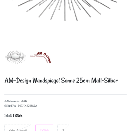
AM-Design Wandspiegel Sonne 25cm Matt-Silber
Artikelnummer :
21907
GTIN/EAN :
7427042755072
Inhalt:
1 Stück
Keine Auswahl
1 Stück
3