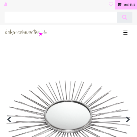
0,00 EUR
☰