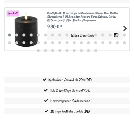
Countryfield LED-Kerze Lyon Echtwachskerze Dimmer Timer Rustikal
Neuheit
Stumpenkerze S Ø7.5cm x 8cm Schwarz
, Farbe: Schwarz
, Größe:
Ø7.5cm x 8cm S
, Style | Muster: Stumpenkerze
9,90 € *
In den Warenkorb
Kostenloser Versand ab 29€ (DE)
1 bis 2 Werktage Lieferzeit (DE)
Hervorragender Kundenservice
30 Tage kostenlos zurück (DE)