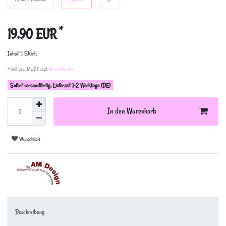
*
19,90 EUR
Inhalt
1
Stück
* inkl. ges. MwSt. zzgl.
Versandkosten
Sofort versandfertig, Lieferzeit 1-2 Werktage (DE)
In den Warenkorb
Wunschliste
Beschreibung