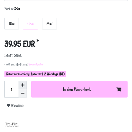
Farbe:
Grün
Blau
Grün
Mint
*
39,95 EUR
Inhalt
1
Stück
* inkl. ges. MwSt. zzgl.
Versandkosten
Sofort versandfertig, Lieferzeit 1-2 Werktage (DE)
In den Warenkorb
Wunschliste