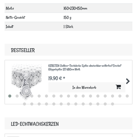
Technisches
Wert
Maße
160×230×150mm
Merkmal
Netto-Gewicht
150 g
Inhalt
1 Stück
BESTSELLER
KERSTEN Outdoor-Tischdecke Spitze abwischbar wetterfest 'Crochet'
Klöppelspitze 137x180cm Weiß
19,90 € *
In den Warenkorb
LED-ECHTWACHSKERZEN