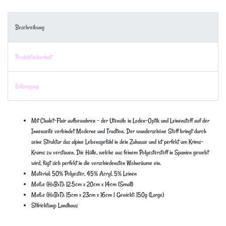
Beschreibung
Produktsicherheit
Entsorgung
Mit Chalet-Flair aufbewahren - der Utensilo in Loden-Optik und Leinenstoff auf der
Innenseite verbindet Moderne und Tradtion. Der wunderschöne Stoff bringt durch
seine Struktur das alpine Lebensgefühl in dein Zuhause und ist perfekt um Krims-
Krams zu verstauen. Die Hülle, welche aus feinem Polyesterstoff in Spanien gewebt
wird, fügt sich perfekt in die verschiedensten Wohnräume ein.
Material: 50% Polyester, 45% Acryl, 5% Leinen
Maße (HxBxT): 12.5cm x 20cm x 14cm (Small)
Maße (HxBxT): 15cm x 23cm x 16cm | Gewicht: 150g (Large)
Stilrichtung: Landhaus