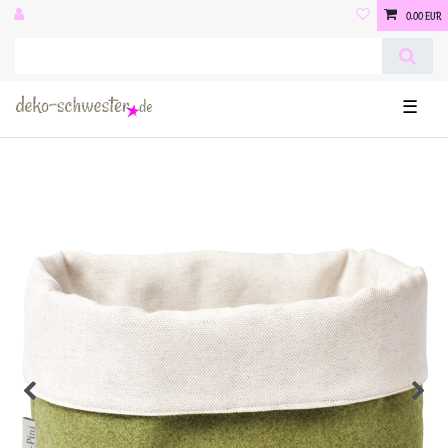
0,00 EUR
☰