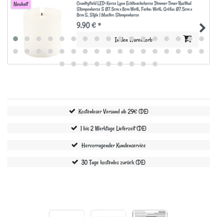
Countryfield LED-Kerze Lyon Echtwachskerze Dimmer Timer Rustikal
Neuheit
Stumpenkerze S Ø7.5cm x 8cm Weiß
, Farbe: Weiß
, Größe: Ø7.5cm x
8cm S
, Style | Muster: Stumpenkerze
9,90 € *
In den Warenkorb
Kostenloser Versand ab 29€ (DE)
1 bis 2 Werktage Lieferzeit (DE)
Hervorragender Kundenservice
30 Tage kostenlos zurück (DE)