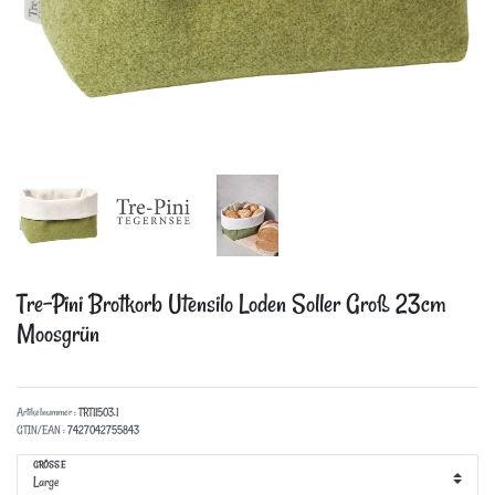
Tre-Pini Brotkorb Utensilo Loden Soller
Groß 23cm
Moosgrün
Artikelnummer :
TRT11503.1
GTIN/EAN :
7427042755843
GRÖSSE