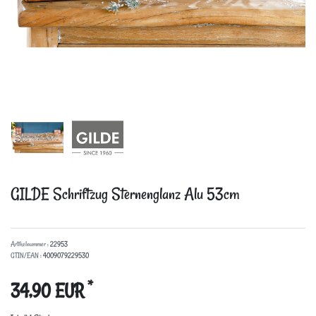
GILDE Schriftzug Sternenglanz Alu 53cm
Artikelnummer :
22953
GTIN/EAN :
4009079229530
*
34,90 EUR