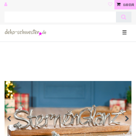
0,00 EUR
☰