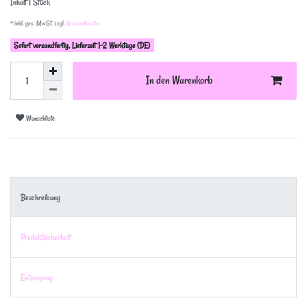
Inhalt
1
Stück
* inkl. ges. MwSt. zzgl.
Versandkosten
Sofort versandfertig, Lieferzeit 1-2 Werktage (DE)
In den Warenkorb
Wunschliste
Beschreibung
Produktsicherheit
Entsorgung