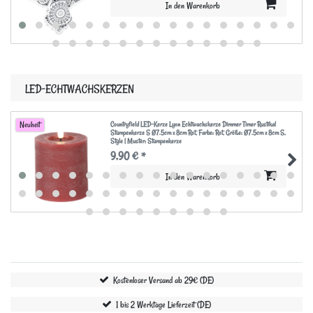
In den Warenkorb
LED-ECHTWACHSKERZEN
Countryfield LED-Kerze Lyon Echtwachskerze Dimmer Timer Rustikal
Neuheit
Stumpenkerze S Ø7.5cm x 8cm Rot
, Farbe: Rot
, Größe: Ø7.5cm x 8cm S
,
Style | Muster: Stumpenkerze
9,90 € *
In den Warenkorb
Kostenloser Versand ab 29€ (DE)
1 bis 2 Werktage Lieferzeit (DE)