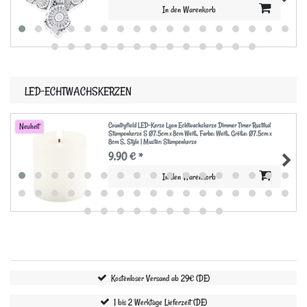
In den Warenkorb
LED-ECHTWACHSKERZEN
Countryfield LED-Kerze Lyon Echtwachskerze Dimmer Timer Rustikal
Neuheit
Stumpenkerze S Ø7.5cm x 8cm Weiß
, Farbe: Weiß
, Größe: Ø7.5cm x
8cm S
, Style | Muster: Stumpenkerze
9,90 € *
In den Warenkorb
Kostenloser Versand ab 29€ (DE)
1 bis 2 Werktage Lieferzeit (DE)