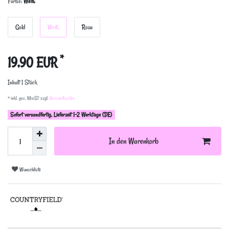
Farbe:
Weiß
Gold
Weiß
Rosa
*
19,90 EUR
Inhalt
1
Stück
* inkl. ges. MwSt. zzgl.
Versandkosten
Sofort versandfertig, Lieferzeit 1-2 Werktage (DE)
In den Warenkorb
Wunschliste