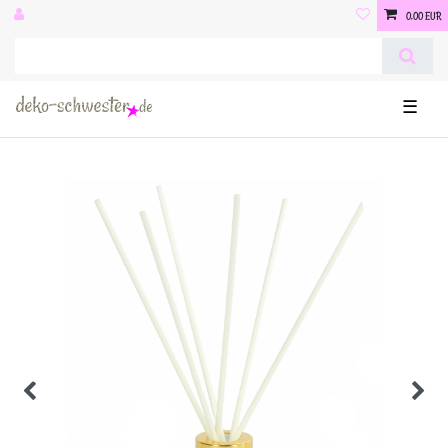
0,00 EUR
☰