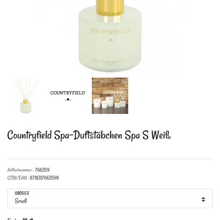
Countryfield Spa-Duftstäbchen
Spa S Weiß
Artikelnummer :
766359
GTIN/EAN :
8718317663598
GRÖSSE