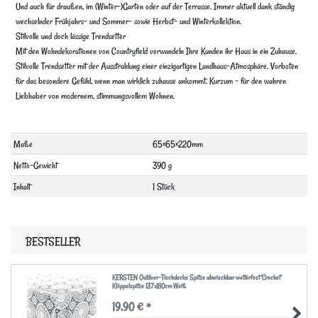
Und auch für draußen, im (Winter-)Garten oder auf der Terrasse. Immer aktuell dank ständig
wechselnder Frühjahrs- und Sommer- sowie Herbst- und Winterkollektion.
Stilvolle und doch lässige Trendsetter
Mit den Wohndekorationen von Countryfield verwandeln Ihre Kunden ihr Haus in ein Zuhause.
Stilvolle Trendsetter mit der Ausstrahlung einer einzigartigen Landhaus-Atmosphäre. Vorboten
für das besondere Gefühl, wenn man wirklich zuhause ankommt. Kurzum – für den wahren
Liebhaber von modernem, stimmungsvollem Wohnen.
Technisches
Wert
Maße
65×65×220mm
Merkmal
Netto-Gewicht
390 g
Inhalt
1 Stück
BESTSELLER
KERSTEN Outdoor-Tischdecke Spitze abwischbar wetterfest 'Crochet'
Klöppelspitze 137x180cm Weiß
19,90 € *