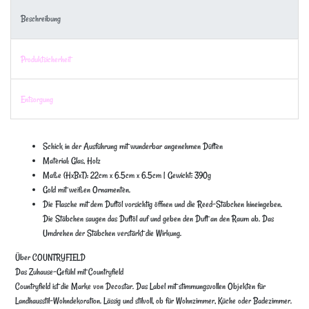
Beschreibung
Produktsicherheit
Entsorgung
Schick in der Ausführung mit wunderbar angenehmen Düften
Material: Glas, Holz
Maße (HxBxT): 22cm x 6.5cm x 6.5cm | Gewicht: 390g
Gold mit weißen Ornamenten.
Die Flasche mit dem Duftöl vorsichtig öffnen und die Reed-Stäbchen hineingeben.
Die Stäbchen saugen das Duftöl auf und geben den Duft an den Raum ab. Das
Umdrehen der Stäbchen verstärkt die Wirkung.
Über COUNTRYFIELD
Das Zuhause-Gefühl mit Countryfield
Countryfield ist die Marke von Decostar. Das Label mit stimmungsvollen Objekten für
Landhausstil-Wohndekoration. Lässig und stilvoll, ob für Wohnzimmer, Küche oder Badezimmer.