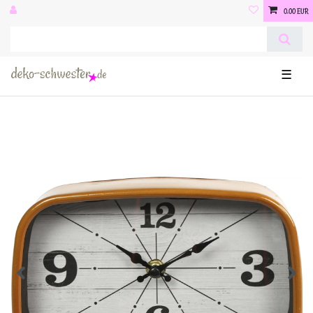
0,00 EUR
☰