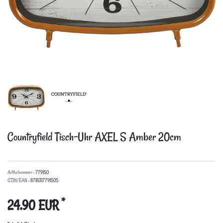
Countryfield Tisch-Uhr AXEL S Amber 20cm
Artikelnummer :
779150
GTIN/EAN :
8718317791505
*
24,90 EUR