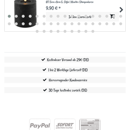
Ø7.5cm x 8cm S
, Style | Muster: Stumpenkerze
9,90 € *
In den Warenkorb
Kostenloser Versand ab 29€ (DE)
1 bis 2 Werktage Lieferzeit (DE)
Hervorragender Kundenservice
30 Tage kostenlos zurück (DE)