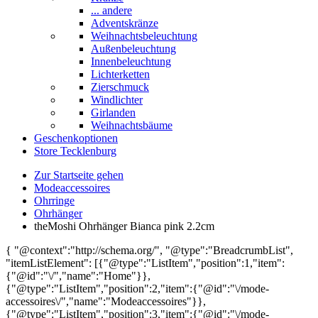
... andere
Adventskränze
Weihnachtsbeleuchtung
Außenbeleuchtung
Innenbeleuchtung
Lichterketten
Zierschmuck
Windlichter
Girlanden
Weihnachtsbäume
Geschenkoptionen
Store Tecklenburg
Zur Startseite gehen
Modeaccessoires
Ohrringe
Ohrhänger
theMoshi Ohrhänger Bianca pink 2.2cm
{ "@context":"http://schema.org/", "@type":"BreadcrumbList",
"itemListElement": [{"@type":"ListItem","position":1,"item":
{"@id":"\/","name":"Home"}},
{"@type":"ListItem","position":2,"item":{"@id":"\/mode-
accessoires\/","name":"Modeaccessoires"}},
{"@type":"ListItem","position":3,"item":{"@id":"\/mode-