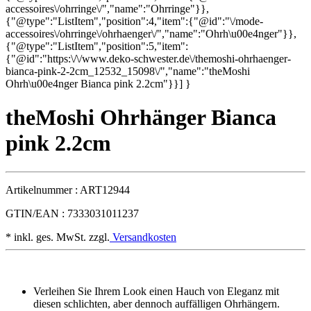
accessoires\/ohrringe\/","name":"Ohrringe"}},
{"@type":"ListItem","position":4,"item":{"@id":"\/mode-
accessoires\/ohrringe\/ohrhaenger\/","name":"Ohrh\u00e4nger"}},
{"@type":"ListItem","position":5,"item":
{"@id":"https:\/\/www.deko-schwester.de\/themoshi-ohrhaenger-
bianca-pink-2-2cm_12532_15098\/","name":"theMoshi
Ohrh\u00e4nger Bianca pink 2.2cm"}}] }
theMoshi Ohrhänger Bianca
pink 2.2cm
Artikelnummer :
ART12944
GTIN/EAN :
7333031011237
* inkl. ges. MwSt. zzgl.
Versandkosten
Verleihen Sie Ihrem Look einen Hauch von Eleganz mit
diesen schlichten, aber dennoch auffälligen Ohrhängern.