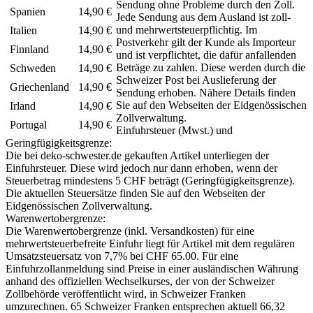
Sendung ohne Probleme durch den Zoll.
Spanien
14,90 €
Jede Sendung aus dem Ausland ist zoll-
und mehrwertsteuerpflichtig. Im
Italien
14,90 €
Postverkehr gilt der Kunde als Importeur
Finnland
14,90 €
und ist verpflichtet, die dafür anfallenden
Beträge zu zahlen. Diese werden durch die
Schweden
14,90 €
Schweizer Post bei Auslieferung der
Griechenland
14,90 €
Sendung erhoben. Nähere Details finden
Sie auf den Webseiten der Eidgenössischen
Irland
14,90 €
Zollverwaltung.
Portugal
14,90 €
Einfuhrsteuer (Mwst.) und
Geringfügigkeitsgrenze:
Die bei deko-schwester.de gekauften Artikel unterliegen der
Einfuhrsteuer. Diese wird jedoch nur dann erhoben, wenn der
Steuerbetrag mindestens 5 CHF beträgt (Geringfügigkeitsgrenze).
Die aktuellen Steuersätze finden Sie auf den Webseiten der
Eidgenössischen Zollverwaltung.
Warenwertobergrenze:
Die Warenwertobergrenze (inkl. Versandkosten) für eine
mehrwertsteuerbefreite Einfuhr liegt für Artikel mit dem regulären
Umsatzsteuersatz von 7,7% bei CHF 65.00. Für eine
Einfuhrzollanmeldung sind Preise in einer ausländischen Währung
anhand des offiziellen Wechselkurses, der von der Schweizer
Zollbehörde veröffentlicht wird, in Schweizer Franken
umzurechnen. 65 Schweizer Franken entsprechen aktuell 66,32