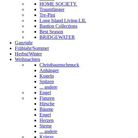
HOME SOCIETY.
Traumfänger
Tre-Pini
Long Island Living-LIL
Bastion Collections
Best Season
BRIDGEWATER
Ganzjahr
Frühjahr/Sommer
Herbst/Winter
Weihnachten
Christbaumschmuck
Anhänger
Kugeln
Spitzen
... andere
Engel
Figuren
Hirsche
Bäume
Engel
Herzen
Sterne
... andere
Kränze