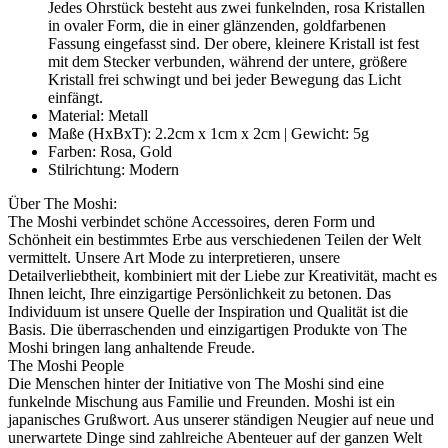
Jedes Ohrstück besteht aus zwei funkelnden, rosa Kristallen
in ovaler Form, die in einer glänzenden, goldfarbenen
Fassung eingefasst sind. Der obere, kleinere Kristall ist fest
mit dem Stecker verbunden, während der untere, größere
Kristall frei schwingt und bei jeder Bewegung das Licht
einfängt.
Material: Metall
Maße (HxBxT): 2.2cm x 1cm x 2cm | Gewicht: 5g
Farben: Rosa, Gold
Stilrichtung: Modern
Über The Moshi:
The Moshi verbindet schöne Accessoires, deren Form und
Schönheit ein bestimmtes Erbe aus verschiedenen Teilen der Welt
vermittelt. Unsere Art Mode zu interpretieren, unsere
Detailverliebtheit, kombiniert mit der Liebe zur Kreativität, macht es
Ihnen leicht, Ihre einzigartige Persönlichkeit zu betonen. Das
Individuum ist unsere Quelle der Inspiration und Qualität ist die
Basis. Die überraschenden und einzigartigen Produkte von The
Moshi bringen lang anhaltende Freude.
The Moshi People
Die Menschen hinter der Initiative von The Moshi sind eine
funkelnde Mischung aus Familie und Freunden. Moshi ist ein
japanisches Grußwort. Aus unserer ständigen Neugier auf neue und
unerwartete Dinge sind zahlreiche Abenteuer auf der ganzen Welt