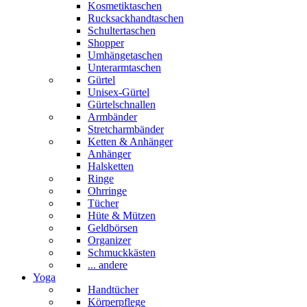
Kosmetiktaschen
Rucksackhandtaschen
Schultertaschen
Shopper
Umhängetaschen
Unterarmtaschen
Gürtel
Unisex-Gürtel
Gürtelschnallen
Armbänder
Stretcharmbänder
Ketten & Anhänger
Anhänger
Halsketten
Ringe
Ohrringe
Tücher
Hüte & Mützen
Geldbörsen
Organizer
Schmuckkästen
... andere
Yoga
Handtücher
Körperpflege