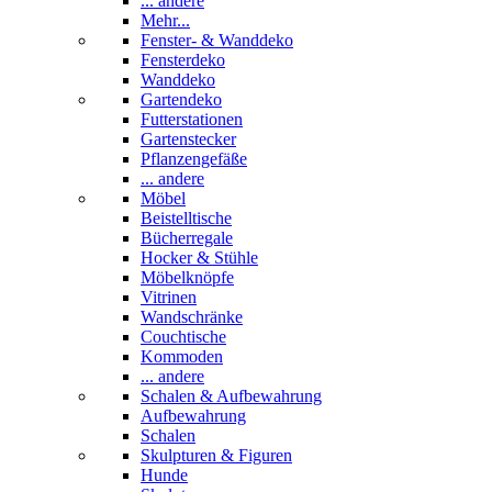
... andere
Mehr...
Fenster- & Wanddeko
Fensterdeko
Wanddeko
Gartendeko
Futterstationen
Gartenstecker
Pflanzengefäße
... andere
Möbel
Beistelltische
Bücherregale
Hocker & Stühle
Möbelknöpfe
Vitrinen
Wandschränke
Couchtische
Kommoden
... andere
Schalen & Aufbewahrung
Aufbewahrung
Schalen
Skulpturen & Figuren
Hunde